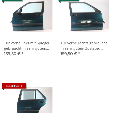
Tür vorne links mit Spiegel
Tür vorne rechts gebraucht
gebraucht in sehr gutem
in sehr gutem Zustatnd
Zustand Lancia Thema(ggf.
Lancia Thema
159,50 €
*
159,50 €
*
A164)
AUSVERKAUFT