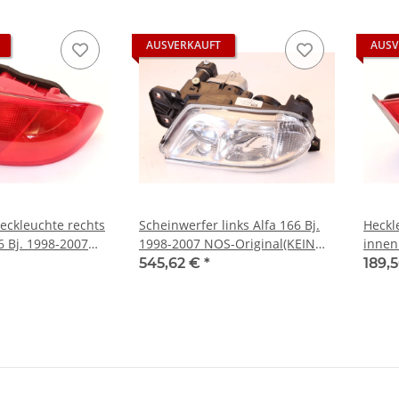
AUSVERKAUFT
AUSV
eckleuchte rechts
Scheinwerfer links Alfa 166 Bj.
Heckl
6 Bj. 1998-2007
1998-2007 NOS-Original(KEIN
innen
XENON)
NEU O
545,62 €
*
189,