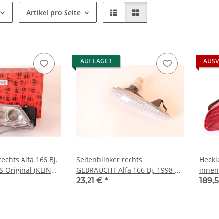
Artikel pro Seite
AUF LAGER
AUSV
echts Alfa 166 Bj.
Seitenblinker rechts
Heckl
 Original (KEIN
GEBRAUCHT Alfa 166 Bj. 1998-
innen
2007
NEU O
23,21 €
*
189,