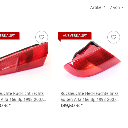
Artikel 1 - 7 von 7
ERKAUFT
AUSVERKAUFT
euchte Rücklicht rechts
Rückleuchte Heckleuchte links
 Alfa 166 Bj. 1998-2007
außen Alfa 166 Bj. 1998-2007
riginal
NEU Original
50 €
*
189,50 €
*