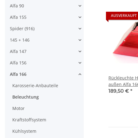
Alfa 90
AUSVERKAUFT
Alfa 155
Spider (916)
145 + 146
Alfa 147
Alfa 156
Alfa 166
Rückleuchte H
außen Alfa 16
Karosserie-Anbauteile
NEU Original
189,50 €
*
Beleuchtung
Motor
Kraftstoffsystem
Kühlsystem