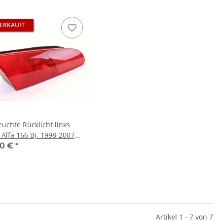
ERKAUFT
euchte Rücklicht links
 Alfa 166 Bj. 1998-2007
riginal
50 €
*
Artikel 1 - 7 von 7