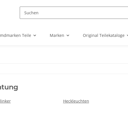
emdmarken Teile
Marken
Original Teilekataloge
htung
linker
Heckleuchten