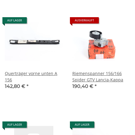
AUF LAGER
AUSVERKAUFT
Querträger vorne unten A
Riemenspanner 156/166
156
Spider GTV Lancia-Kappa
142,80 €
*
190,40 €
*
AUF LAGER
AUF LAGER