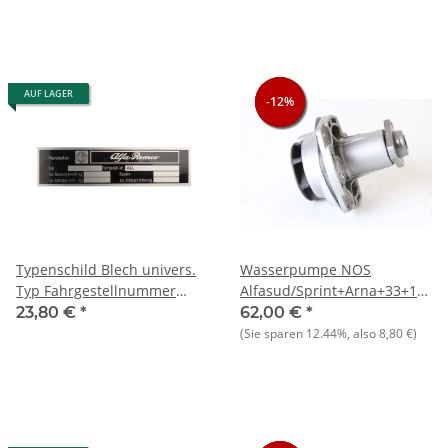
AUF LAGER
-12%
-12%
-12%
Typenschild Blech univers.
Wasserpumpe NOS
Typ Fahrgestellnummer
Alfasud/Sprint+Arna+33+145/
(blanko) NEU
Cherry
23,80 €
*
62,00 €
*
(Sie sparen
12.44%
, also
8,80 €
)