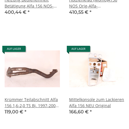
Betätigung Alfa 156 NOS-
NOS Orig-Alfa-
Original
Zubehör(ohne
400,44 €
*
410,55 €
*
Pralltopf/Airbag)
AUF LAGER
AUF LAGER
Krümmer Teilabschnitt Alfa
Mittelkonsole zum Lackieren
156 1,6-2,0 TS Bj. 1997-2002
Alfa 156 NEU Original
GEBRAUCHT
119,00 €
*
166,60 €
*