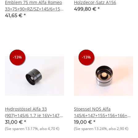
Emblem 75 mm Alfa Romeo
Holzdecor-Satz A156
33+75+90+RZ/SZ+145/6+155+156+164+166+Spider+GTV/Spider
499,80 €
*
(916) NEU
41,65 €
*
-13%
-13%
-13%
-13%
-13%
-13%
Hydrostössel Alfa 33
Stoessel NOS Alfa
(907)+145/6 1.7 ie 16V+147
145/6+147+155+156+166+GT/V
3.2 GTA+156+164+166 V6
(916)
31,00 €
*
19,00 €
*
24V NOS-Orig.
(Sie sparen
13.17%
, also
4,70 €
)
(Sie sparen
13.24%
, also
2,90 €
)