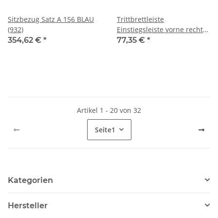
Sitzbezug Satz A 156 BLAU
Trittbrettleiste
(932)
Einstiegsleiste vorne rechts
NOS Alfa 156
354,62 €
*
77,35 €
*
Artikel 1 - 20 von 32
Seite
1
Kategorien
Hersteller