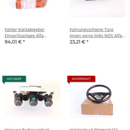
Fühler Kontaktgeber
Führungsschiene Türe
Einspritzanlage Alfa
innen vorne links NOS Alfa
145/6+156+166 NOS
156
94,01 €
*
23,21 €
*
Original
AUF LAGER
AUSVERKAUFT
Heizung Bedieneinheit
Holzlenkrad (Momo)A156