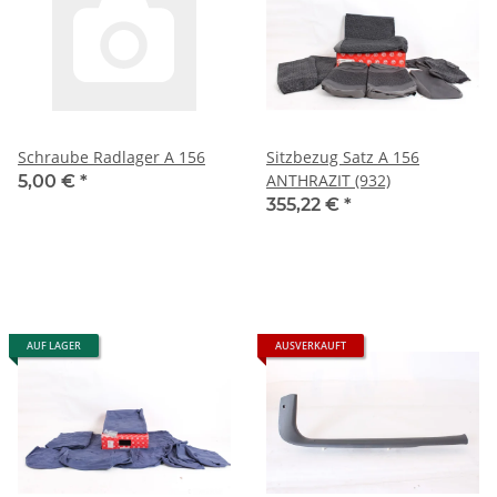
Schraube Radlager A 156
Sitzbezug Satz A 156
ANTHRAZIT (932)
5,00 €
*
355,22 €
*
AUF LAGER
AUSVERKAUFT