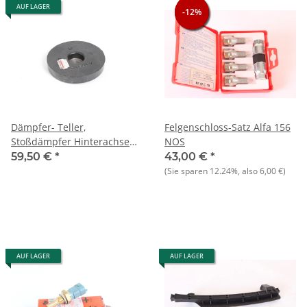
AUF LAGER
-12%
-12%
-12%
Dämpfer- Teller,
Felgenschloss-Satz Alfa 156
Stoßdämpfer Hinterachse
NOS
Alfa 156
59,50 €
*
43,00 €
*
(Sie sparen
12.24%
, also
6,00 €
)
AUF LAGER
AUF LAGER