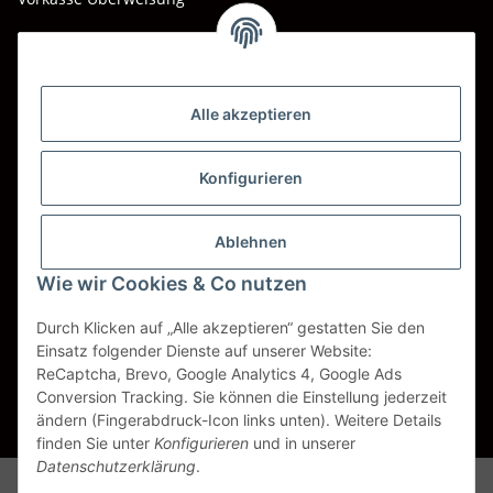
Barzahlung bei Abholung
Wir versenden mit
Alle akzeptieren
DHL
DPD
Konfigurieren
UPS
Ablehnen
Spedition BTG
Wie wir Cookies & Co nutzen
Spedition Schenker
Durch Klicken auf „Alle akzeptieren“ gestatten Sie den
Einsatz folgender Dienste auf unserer Website:
ReCaptcha, Brevo, Google Analytics 4, Google Ads
Vertrag widerrufen
Conversion Tracking. Sie können die Einstellung jederzeit
ändern (Fingerabdruck-Icon links unten). Weitere Details
* Alle Preise inkl. gesetzlicher USt., zzgl.
Versand
finden Sie unter
Konfigurieren
und in unserer
Datenschutzerklärung
.
Alle Markennamen, Warenzeichen, Produktbezeichnungen, deren