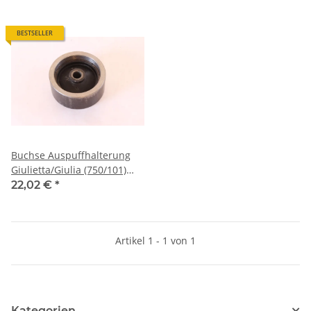
BESTSELLER
Buchse Auspuffhalterung
Giulietta/Giulia (750/101)
NEU
22,02 €
*
Artikel 1 - 1 von 1
Kategorien