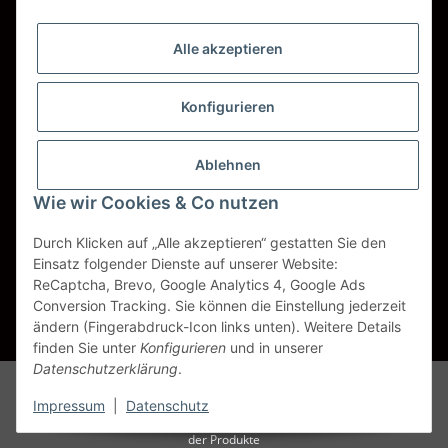
Wir versenden mit
Alle akzeptieren
DHL
DPD
Konfigurieren
UPS
Ablehnen
Spedition BTG
Wie wir Cookies & Co nutzen
Spedition Schenker
Durch Klicken auf „Alle akzeptieren“ gestatten Sie den
Einsatz folgender Dienste auf unserer Website:
ReCaptcha, Brevo, Google Analytics 4, Google Ads
Vertrag widerrufen
Conversion Tracking. Sie können die Einstellung jederzeit
ändern (Fingerabdruck-Icon links unten). Weitere Details
* Alle Preise inkl. gesetzlicher USt., zzgl.
Versand
finden Sie unter
Konfigurieren
und in unserer
Datenschutzerklärung
.
Alle Markennamen, Warenzeichen, Produktbezeichnungen, deren
Abkürzungen und Logos sind Eigentum der entspr. Unternehmen und
Impressum
|
Datenschutz
werden als geschützt anerkannt. Sie dienen der korrekten Identifikation
der Produkte