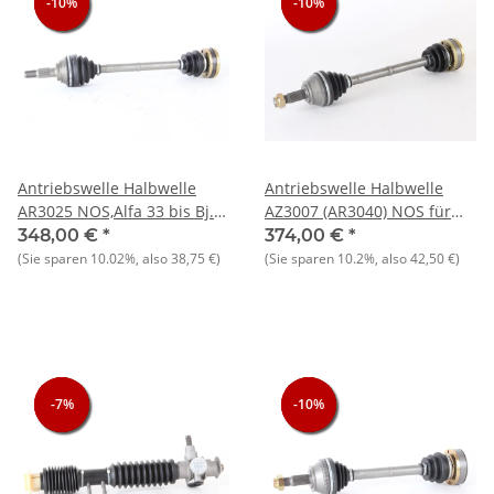
-10%
-10%
-10%
-10%
-10%
-10%
Antriebswelle Halbwelle
Antriebswelle Halbwelle
AR3025 NOS,Alfa 33 bis Bj.
AZ3007 (AR3040) NOS für
86/89 + AS Sprint L= ab
Alfa 33 ab Bj 90,
348,00 €
*
374,00 €
*
Innenaufl.Flansch bis
Gewindedurchm.=
(Sie sparen
10.02%
, also
38,75 €
)
(Sie sparen
10.2%
, also
42,50 €
)
Gewindeende 610mm,
24mm,Verzahnungsdurchm.=2
Durchmesser Verz. =30mm
von Auflagefäche bis
Gewinde Durch. 24mm
Zapfenende =575mm, Zz=25
-7%
-7%
-7%
-10%
-10%
-10%