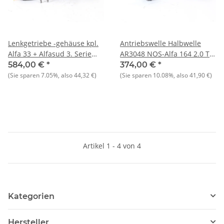
Lenkgetriebe -gehäuse kpl.
Antriebswelle Halbwelle
Alfa 33 + Alfasud 3. Serie
AR3048 NOS-Alfa 164 2.0 TS
NOS Original
mit ABS ab Bj. 87
584,00 €
*
374,00 €
*
(Sie sparen
7.05%
, also
44,32 €
)
(Sie sparen
10.08%
, also
41,90 €
)
Artikel 1 - 4 von 4
Kategorien
Hersteller