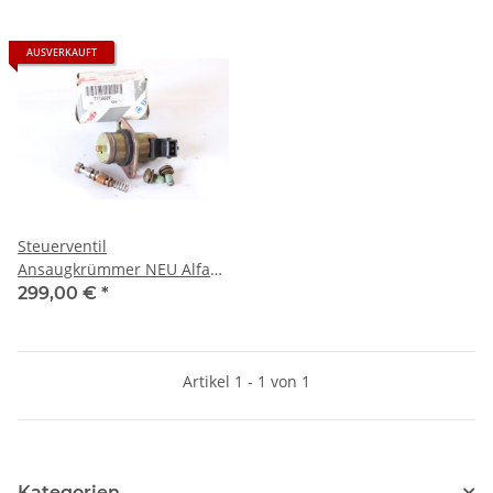
AUSVERKAUFT
Steuerventil
Ansaugkrümmer NEU Alfa
145/6+147+155/6+166+gtv/spider
299,00 €
*
916
Artikel 1 - 1 von 1
Kategorien