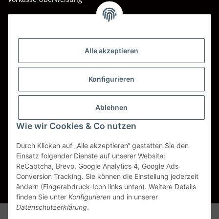
Barzahlung bei Abholung
Wir versenden mit
Alle akzeptieren
DHL
DPD
Konfigurieren
UPS
Ablehnen
Spedition BTG
Wie wir Cookies & Co nutzen
Spedition Schenker
Durch Klicken auf „Alle akzeptieren“ gestatten Sie den
Einsatz folgender Dienste auf unserer Website:
ReCaptcha, Brevo, Google Analytics 4, Google Ads
Vertrag widerrufen
Conversion Tracking. Sie können die Einstellung jederzeit
ändern (Fingerabdruck-Icon links unten). Weitere Details
* Alle Preise inkl. gesetzlicher USt., zzgl.
Versand
finden Sie unter
Konfigurieren
und in unserer
Datenschutzerklärung
.
Alle Markennamen, Warenzeichen, Produktbezeichnungen, deren