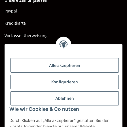
Unsere Zahlungsarten
Paypal
Kreditkarte
Vorkasse Überweisung
Barzahlung bei Abholung
Wir versenden mit
Alle akzeptieren
DHL
DPD
Konfigurieren
UPS
Ablehnen
Spedition BTG
Wie wir Cookies & Co nutzen
Spedition Schenker
Durch Klicken auf „Alle akzeptieren“ gestatten Sie den
Einsatz folgender Dienste auf unserer Website: