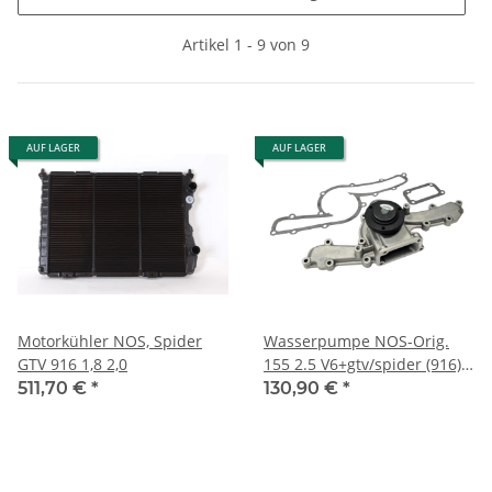
Artikel 1 - 9 von 9
AUF LAGER
AUF LAGER
Motorkühler NOS, Spider
Wasserpumpe NOS-Orig.
GTV 916 1,8 2,0
155 2.5 V6+gtv/spider (916)
2.0 V6 turbo/3.0 V6
511,70 €
*
130,90 €
*