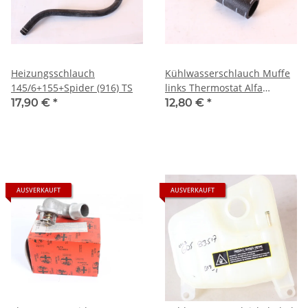
Heizungsschlauch
Kühlwasserschlauch Muffe
145/6+155+Spider (916) TS
links Thermostat Alfa
155+164+RZ+Spider (916)
17,90 €
*
12,80 €
*
NEU
AUSVERKAUFT
AUSVERKAUFT