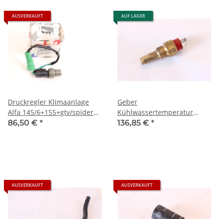
AUSVERKAUFT
AUF LAGER
Druckregler Klimaanlage
Geber
Alfa 145/6+155+gtv/spider
Kühlwassertemperatur
(916) NEU Original
Fühler Alfa
86,50 €
*
136,85 €
*
6+155+164+75+RZ/SZ+Spider
(916) NEU
AUSVERKAUFT
AUSVERKAUFT