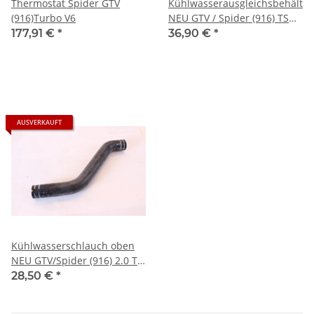
Thermostat Spider GTV
Kühlwasserausgleichsbehälter
(916)Turbo V6
NEU GTV / Spider (916) TS
16V
177,91 €
*
36,90 €
*
AUSVERKAUFT
Kühlwasserschlauch oben
NEU GTV/Spider (916) 2.0 TS
Bj. 95-98+ 98-2006
28,50 €
*