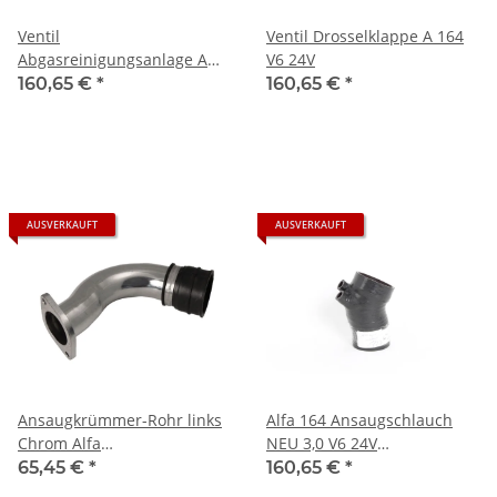
Ventil
Ventil Drosselklappe A 164
Abgasreinigungsanlage A
V6 24V
164 3.0 24 V
160,65 €
*
160,65 €
*
AUSVERKAUFT
AUSVERKAUFT
Ansaugkrümmer-Rohr links
Alfa 164 Ansaugschlauch
Chrom Alfa
NEU 3,0 V6 24V
155+164+166+Spider
(Reproduktion)
65,45 €
*
160,65 €
*
916+GTV 1995-2005 - V6 12V