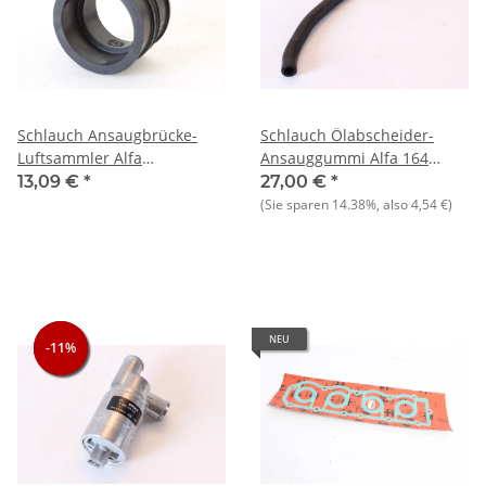
Schlauch Ansaugbrücke-
Schlauch Ölabscheider-
Luftsammler Alfa
Ansauggummi Alfa 164
75+164+155 TS 8V+Spider
NOS-Original
13,09 €
*
27,00 €
*
2.0 IE NEU
(Sie sparen
14.38%
, also
4,54 €
)
NEU
-11%
-11%
-11%