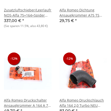
Zusatzluftschieber/Leerlaufregler
Alfa Romeo Dichtung
NOS-Alfa 75+164+Spider
Ansaugkrümmer A75 TS
(916)+Spider 4.S
A164 TS NEU Original
337,00 €
*
29,75 €
*
(Sie sparen
11.5%
, also
43,80 €
)
-12%
-12%
-12%
-12%
-12%
-12%
Alfa Romeo Druckschalter
Alfa Romeo Druckschlauch
Ansaugkrümmer A 164 A 75
Alfa 164 2,0 Turbo NEU
NEU Original
Original
49,70 €
*
83,00 €
*