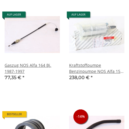
AUF LAGER
AUF LAGER
Gaszug NOS Alfa 164 Bj.
Kraftstoffpumpe
1987-1997
Benzinpumpe NOS Alfa 155
+ 164
77,35 €
*
238,00 €
*
BESTSELLER
-14%
-14%
-14%