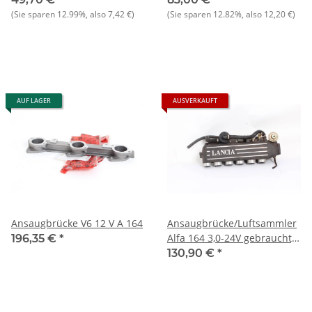
(Sie sparen
12.99%
, also
7,42 €
)
(Sie sparen
12.82%
, also
12,20 €
)
AUF LAGER
AUSVERKAUFT
Ansaugbrücke V6 12 V A 164
Ansaugbrücke/Luftsammler
Alfa 164 3,0-24V gebraucht,
196,35 €
*
Orig.,sehr guter Zustand
130,90 €
*