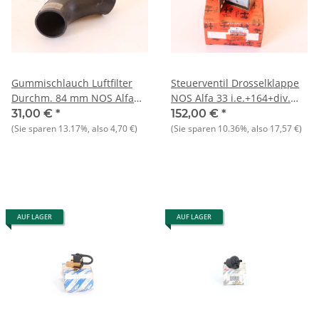
Gummischlauch Luftfilter
Steuerventil Drosselklappe
Durchm. 84 mm NOS Alfa
NOS Alfa 33 i.e.+164+div.
164
Fiat+Lancia
31,00 €
*
152,00 €
*
(Sie sparen
13.17%
, also
4,70 €
)
(Sie sparen
10.36%
, also
17,57 €
)
AUF LAGER
AUF LAGER