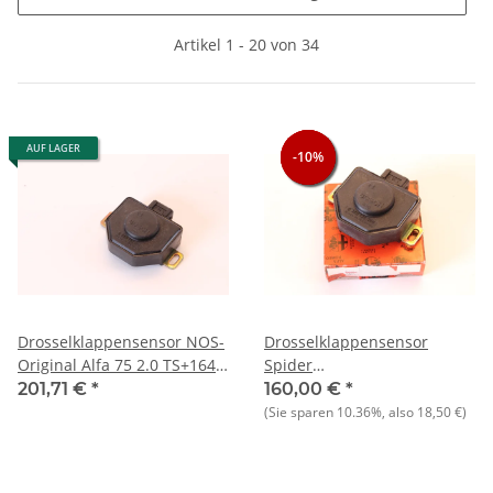
Artikel 1 - 20 von 34
AUF LAGER
-10%
-10%
-10%
Drosselklappensensor NOS-
Drosselklappensensor
Original Alfa 75 2.0 TS+164
Spider
2.0 TS+33 ie+Sprint 1.7 ie
4.S.+75+90+164+33(907)
201,71 €
*
160,00 €
*
1,7+RZ/SZ+GTV 2.0 NOS-
(Sie sparen
10.36%
, also
18,50 €
)
Original Potenziometer