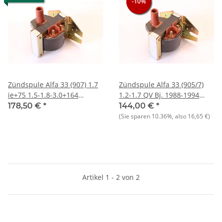
-10%
-10%
-10%
Zündspule Alfa 33 (907) 1.7
Zündspule Alfa 33 (905/7)
ie+75 1.5-1.8-3.0+164
1.2-1.7 QV Bj. 1988-1994
3.0+Spider (115) 2000 NOS-
NOS
178,50 €
*
144,00 €
*
Orig.
(Sie sparen
10.36%
, also
16,65 €
)
Artikel 1 - 2 von 2