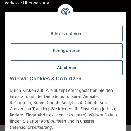
Vorkasse Überweisung
Barzahlung bei Abholung
Wir versenden mit
Alle akzeptieren
DHL
DPD
Konfigurieren
UPS
Ablehnen
Spedition BTG
Wie wir Cookies & Co nutzen
Spedition Schenker
Durch Klicken auf „Alle akzeptieren“ gestatten Sie den
Einsatz folgender Dienste auf unserer Website:
ReCaptcha, Brevo, Google Analytics 4, Google Ads
Vertrag widerrufen
Conversion Tracking. Sie können die Einstellung jederzeit
ändern (Fingerabdruck-Icon links unten). Weitere Details
* Alle Preise inkl. gesetzlicher USt., zzgl.
Versand
finden Sie unter
Konfigurieren
und in unserer
Datenschutzerklärung
.