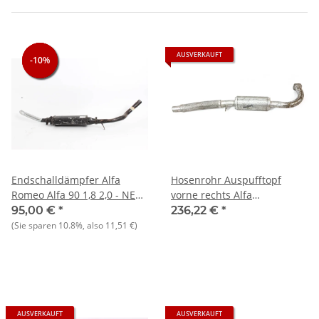
AUSVERKAUFT
-10%
-10%
-10%
Endschalldämpfer Alfa
Hosenrohr Auspufftopf
Romeo Alfa 90 1,8 2,0 - NEU
vorne rechts Alfa
- Original
GTV6+75+90 V6 NOS-
95,00 €
*
236,22 €
*
Original
(Sie sparen
10.8%
, also
11,51 €
)
AUSVERKAUFT
AUSVERKAUFT