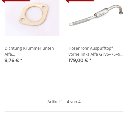
Dichtung Krümmer unten
Hosenrohr Auspufftopf
Alfa
vorne links Alfa GTV6+75+90
Alfetta+Guilietta+75+90+155+164
V6 NEU Original
9,76 €
*
179,00 €
*
NEU
Artikel 1 - 4 von 4