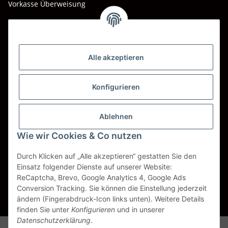
Vorkasse Überweisung
Barzahlung bei Abholung
Wir versenden mit
Alle akzeptieren
DHL
DPD
Konfigurieren
UPS
Ablehnen
Spedition BTG
Wie wir Cookies & Co nutzen
Spedition Schenker
Durch Klicken auf „Alle akzeptieren“ gestatten Sie den
Einsatz folgender Dienste auf unserer Website:
ReCaptcha, Brevo, Google Analytics 4, Google Ads
Vertrag widerrufen
Conversion Tracking. Sie können die Einstellung jederzeit
ändern (Fingerabdruck-Icon links unten). Weitere Details
* Alle Preise inkl. gesetzlicher USt., zzgl.
Versand
finden Sie unter
Konfigurieren
und in unserer
Datenschutzerklärung
.