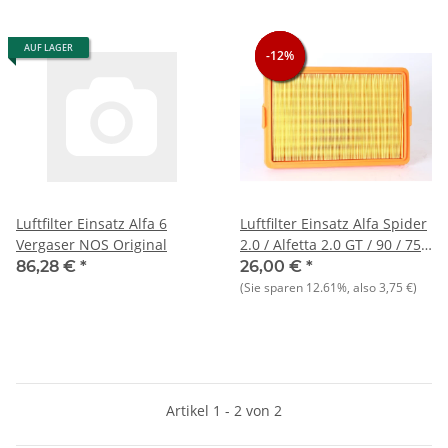
AUF LAGER
-12%
-12%
-12%
Luftfilter Einsatz Alfa 6
Luftfilter Einsatz Alfa Spider
Vergaser NOS Original
2.0 / Alfetta 2.0 GT / 90 / 75 /
6 NOS
86,28 €
*
26,00 €
*
(Sie sparen
12.61%
, also
3,75 €
)
Artikel 1 - 2 von 2