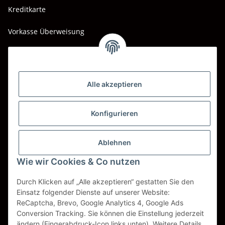
Kreditkarte
Vorkasse Überweisung
Barzahlung bei Abholung
Wir versenden mit
Alle akzeptieren
DHL
DPD
Konfigurieren
UPS
Ablehnen
Spedition BTG
Wie wir Cookies & Co nutzen
Spedition Schenker
Durch Klicken auf „Alle akzeptieren“ gestatten Sie den
Einsatz folgender Dienste auf unserer Website:
ReCaptcha, Brevo, Google Analytics 4, Google Ads
Vertrag widerrufen
Conversion Tracking. Sie können die Einstellung jederzeit
ändern (Fingerabdruck-Icon links unten). Weitere Details