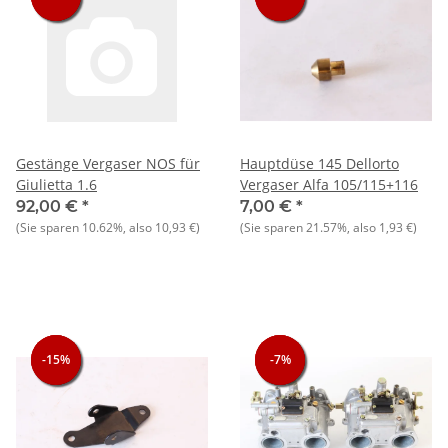
Gestänge Vergaser NOS für
Hauptdüse 145 Dellorto
Giulietta 1.6
Vergaser Alfa 105/115+116
92,00 €
*
7,00 €
*
(Sie sparen
10.62%
, also
10,93 €
)
(Sie sparen
21.57%
, also
1,93 €
)
-15%
-15%
-15%
-7%
-7%
-7%