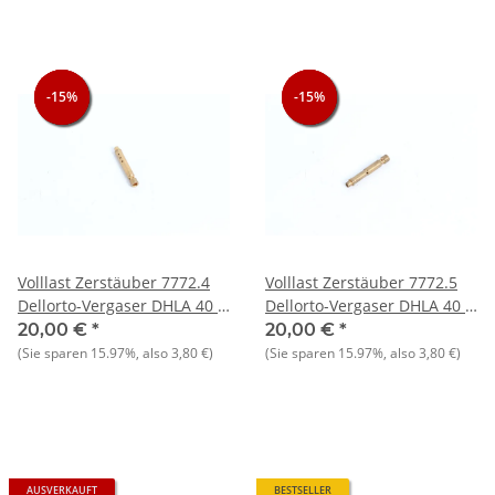
-15%
-15%
-15%
-15%
-15%
-15%
Volllast Zerstäuber 7772.4
Volllast Zerstäuber 7772.5
Dellorto-Vergaser DHLA 40 -
Dellorto-Vergaser DHLA 40 -
NEU - Original
NEU - Original
20,00 €
*
20,00 €
*
(Sie sparen
15.97%
, also
3,80 €
)
(Sie sparen
15.97%
, also
3,80 €
)
AUSVERKAUFT
BESTSELLER