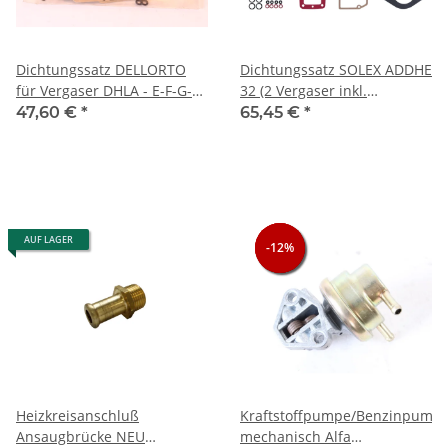
Dichtungssatz DELLORTO
Dichtungssatz SOLEX ADDHE
für Vergaser DHLA - E-F-G-H
32 (2 Vergaser inkl.
ohne Membrane für
Pumpenmembran und
47,60 €
*
65,45 €
*
Beschleunigerpumpe
Schwimmernadelventil) Alfa
105/115+116 NEU inclusive
Düsensatz (4-4) Spider 1,6
AUF LAGER
-12%
-12%
-12%
Heizkreisanschluß
Kraftstoffpumpe/Benzinpump
Ansaugbrücke NEU
mechanisch Alfa