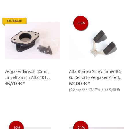
BESTSELLER
-13%
-13%
-13%
Vergaserflansch 40mm
Alfa Romeo Schwimmer 8,5
Einzelflansch Alfa 101,
G. Dellorto Vergaser Alfetta
105/115, 116, 90, 75 NEU
Giulietta NEU Original
35,70 €
*
62,00 €
*
(Sie sparen
13.17%
, also
9,40 €
)
-10%
-10%
-10%
-21%
-21%
-21%