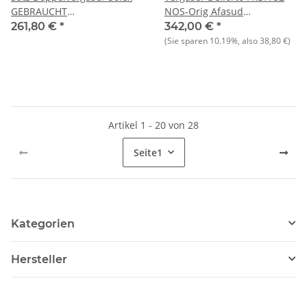
GEBRAUCHT
NOS-Orig Afasud
Alfetta+Giulietta 2000 cc
1,2/1,3(A33)
261,80 €
*
342,00 €
*
(Sie sparen
10.19%
, also
38,80 €
)
Artikel 1 - 20 von 28
Seite
1
Kategorien
Hersteller