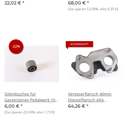
105/115+116
105+Giulietta+Alfetta/GT+75+9
22,02 €
*
68,00 €
*
NOS-Orig.
(Sie sparen
12.09%
, also
9,35 €
)
AUSVERKAUFT
-22%
-22%
-22%
Silentbuchse für
Vergaserflansch 40mm
Gasgestänge Pedalwerk 105
Doppelflansch Alfa
+ 116
101+105/115+116+90+75 bis
6,00 €
*
64,26 €
*
05.1983 NEU
(Sie sparen
22.43%
, also
1,73 €
)