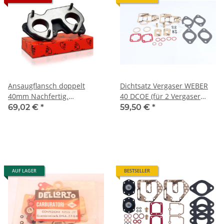
Ansaugflansch doppelt
Dichtsatz Vergaser WEBER
40mm Nachfertig.
40 DCOE (für 2 Vergaser
105/115/116 erTypen bis
inkl. Schwimmernadelventil)
69,02 €
*
59,50 €
*
1982
Alfa 105/115+116 NEU
AUF LAGER
BESTSELLER