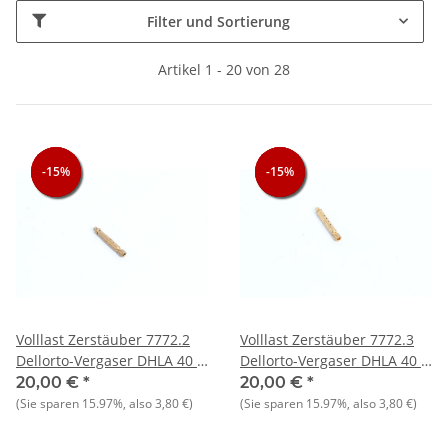
Filter und Sortierung
Artikel 1 - 20 von 28
-15%
-15%
-15%
-15%
-15%
-15%
Volllast Zerstäuber 7772.2
Volllast Zerstäuber 7772.3
Dellorto-Vergaser DHLA 40 -
Dellorto-Vergaser DHLA 40 -
NEU - Original
NEU - Original
20,00 €
*
20,00 €
*
(Sie sparen
15.97%
, also
3,80 €
)
(Sie sparen
15.97%
, also
3,80 €
)