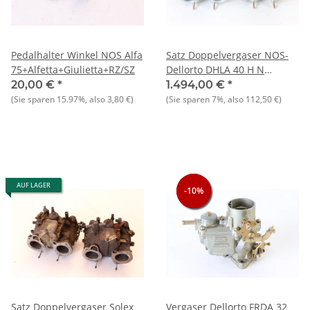
Pedalhalter Winkel NOS Alfa
Satz Doppelvergaser NOS-
75+Alfetta+Giulietta+RZ/SZ
Dellorto DHLA 40 H N
Giulietta 1.3 (116er Typen)
20,00 €
*
1.494,00 €
*
auch für 1,6 ltr.1,8/ da
(Sie sparen
15.97%
, also
3,80 €
)
(Sie sparen
7%
, also
112,50 €
)
Lufttrichter /Düsen geliefert
werden können
AUF LAGER
-10%
-10%
-10%
Satz Doppelvergaser Solex
Vergaser Dellorto FRDA 32