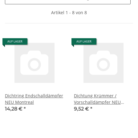
Artikel 1 - 8 von 8
AUF LAGER
AUF LAGER
Dichtring Endschalldämpfer
Dichtung Krümmer /
NEU Montreal
Vorschalldämpfer NEU
Montreal
14,28 €
*
9,52 €
*