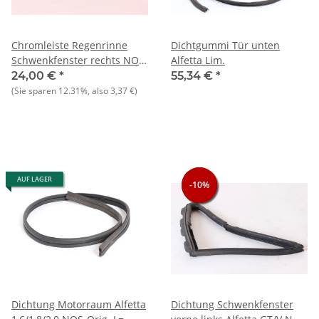
Chromleiste Regenrinne
Dichtgummi Tür unten
Schwenkfenster rechts NOS
Alfetta Lim.
Alfetta Lim. 1.6-1.8
24,00 €
*
55,34 €
*
(Sie sparen
12.31%
, also
3,37 €
)
AUF LAGER
-10%
-10%
-10%
Dichtung Motorraum Alfetta
Dichtung Schwenkfenster