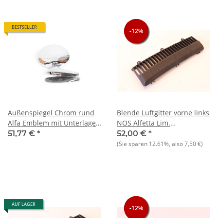
BESTSELLER
-12%
-12%
-12%
Außenspiegel Chrom rund
Blende Luftgitter vorne links
Alfa Emblem mit Unterlage
NOS Alfetta Lim.
Alfa 105/115+116+AS NEU
2000+Giulietta
51,77 €
*
52,00 €
*
(Sie sparen
12.61%
, also
7,50 €
)
AUF LAGER
-12%
-12%
-12%