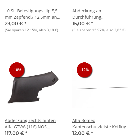
10 St. Befestigungsclip 5,5
Abdeckung an
mm Zapfend./ 12,5mm an
Durchführung
Auflage,Schwellerzierleiste,
Stoßstangenhalter Alfetta,
23,00 €
*
15,00 €
*
NOS Alfetta Lim.
(Sie sparen
12.15%
, also
3,18 €
)
(Sie sparen
15.97%
, also
2,85 €
)
-10%
-10%
-10%
-12%
-12%
-12%
Abdeckung rechts hinten
Alfa Romeo
Alfa GTV/6 (116) NOS
Kantenschutzleiste Kotflügel
Original
vorne Giulietta Alfetta GTV
117,00 €
*
12,00 €
*