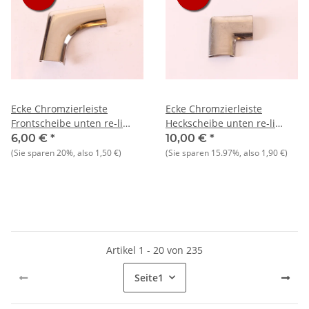
Ecke Chromzierleiste
Ecke Chromzierleiste
Frontscheibe unten re-li
Heckscheibe unten re-li
Alfetta Lim. 1.6-1.8 bis Bj.
Alfetta Lim. 1.6-1.8 bis Bj.
6,00 €
*
10,00 €
*
06.1976 NOS Original
06.1976 NOS-Original
(Sie sparen
20%
, also
1,50 €
)
(Sie sparen
15.97%
, also
1,90 €
)
Artikel 1 - 20 von 235
Seite
1