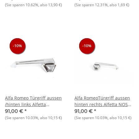
(Sie sparen
10.62%
, also
13,90 €
)
(Sie sparen
12.31%
, also
1,69 €
)
-10%
-10%
-10%
-10%
-10%
-10%
Alfa Romeo Türgriff aussen
Alfa RomeoTürgriff aussen
/hinten links Alfetta
hinten rechts Alfetta NOS
Limosine 1,6-1,8 1. Serie,
Orginal
91,00 €
*
91,00 €
*
NEU Original
(Sie sparen
10.03%
, also
10,15 €
)
(Sie sparen
10.03%
, also
10,15 €
)