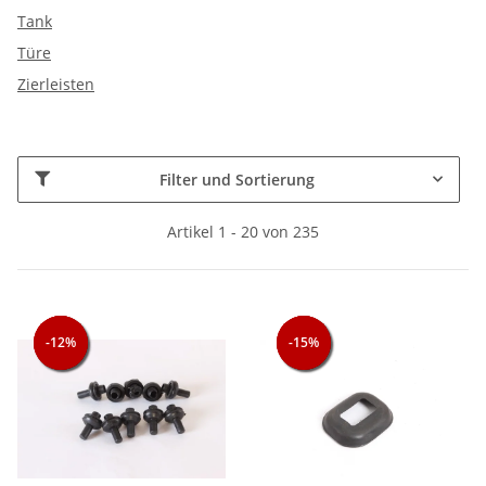
Tank
Türe
Zierleisten
Filter und Sortierung
Artikel 1 - 20 von 235
-12%
-12%
-12%
-15%
-15%
-15%