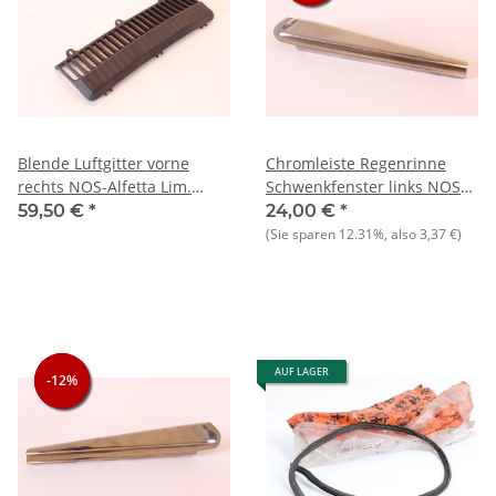
Blende Luftgitter vorne
Chromleiste Regenrinne
rechts NOS-Alfetta Lim.
Schwenkfenster links NOS
2000+Giulietta
Alfetta Lim. 1.6-1.8
59,50 €
*
24,00 €
*
(Sie sparen
12.31%
, also
3,37 €
)
AUF LAGER
-12%
-12%
-12%