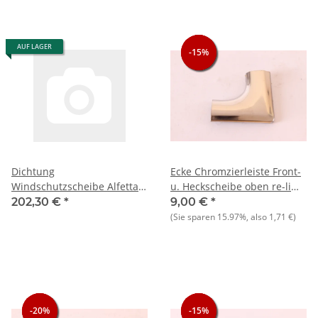
AUF LAGER
-15%
-15%
-15%
Dichtung
Ecke Chromzierleiste Front-
Windschutzscheibe Alfetta
u. Heckscheibe oben re-li
Lim. 1,8-2.0 NOS Original
Alfetta Lim. 1.6-1.8 bis Bj.
202,30 €
*
9,00 €
*
06.1976 NOS Original
(Sie sparen
15.97%
, also
1,71 €
)
-20%
-20%
-20%
-15%
-15%
-15%