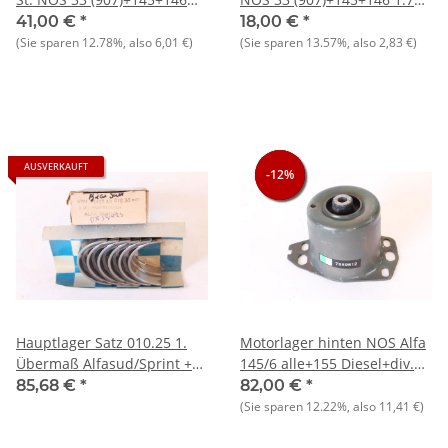
1.7 i.e. 16V
i.e. 16V
41,00 €
*
18,00 €
*
(Sie sparen
12.78%
, also
6,01 €
)
(Sie sparen
13.57%
, also
2,83 €
)
AUSVERKAUFT
-12%
-12%
-12%
Hauptlager Satz 010.25 1.
Motorlager hinten NOS Alfa
Übermaß Alfasud/Sprint +
145/6 alle+155 Diesel+div.
33 + 145/6
Fiat und Lancia
85,68 €
*
82,00 €
*
(Sie sparen
12.22%
, also
11,41 €
)