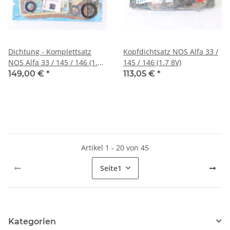
Dichtung - Komplettsatz
Kopfdichtsatz NOS Alfa 33 /
NOS Alfa 33 / 145 / 146 (1.7
145 / 146 (1.7 8V)
8V)
149,00 €
*
113,05 €
*
Artikel 1 - 20 von 45
Seite
1
Kategorien