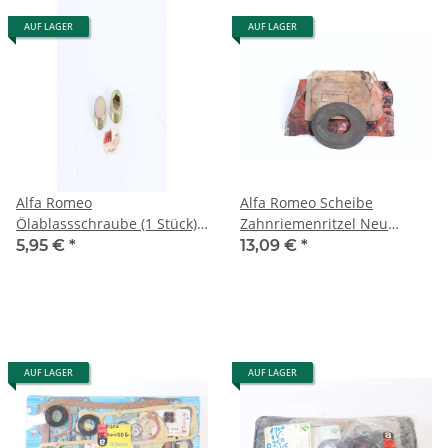
AUF LAGER
AUF LAGER
Alfa Romeo
Alfa Romeo Scheibe
Ölablassschraube (1 Stück)
Zahnriemenritzel Neu
A 164 A155 A 146 M22x1,5
Orginal Alfa 33
5,95 €
*
13,09 €
*
NEU Original
AUF LAGER
AUF LAGER