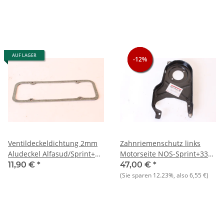
AUF LAGER
-12%
-12%
-12%
Ventildeckeldichtung 2mm
Zahnriemenschutz links
Aludeckel Alfasud/Sprint+33
Motorseite NOS-Sprint+33
(905/7)+145/6 NOS
(905) 1.7+(907)+145/6
11,90 €
*
47,00 €
*
(Sie sparen
12.23%
, also
6,55 €
)