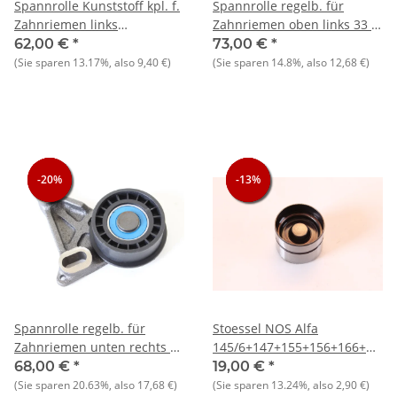
Spannrolle Kunststoff kpl. f.
Spannrolle regelb. für
Zahnriemen links
Zahnriemen oben links 33 +
AS/Sprint+33+145/6+Arna
145/6 1.7 IE 16V NOS-Orig.
62,00 €
*
73,00 €
*
(Sie sparen
13.17%
, also
9,40 €
)
(Sie sparen
14.8%
, also
12,68 €
)
-20%
-20%
-20%
-13%
-13%
-13%
Spannrolle regelb. für
Stoessel NOS Alfa
Zahnriemen unten rechts 33
145/6+147+155+156+166+GT/V
+ 145/6 1.7 IE 16V NOS-Orig.
(916)
68,00 €
*
19,00 €
*
(Sie sparen
20.63%
, also
17,68 €
)
(Sie sparen
13.24%
, also
2,90 €
)