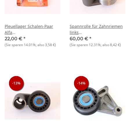
Pleuellager Schalen-Paar
Spannrolle für Zahnriemen
Alfa
links
145/6+147+155+156+159+166+Gtv/Spider
Alfasud/Sprint+33+145/6+Arna
22,00 €
*
60,00 €
*
Scalendicke 1,5mm NOS
NOS-Original
(Sie sparen
14.01%
, also
3,58 €
)
(Sie sparen
12.31%
, also
8,42 €
)
Original
-13%
-13%
-13%
-14%
-14%
-14%