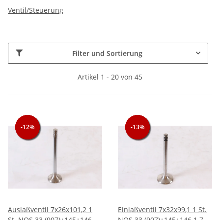
Ventil/Steuerung
Filter und Sortierung
Artikel 1 - 20 von 45
-12%
-12%
-12%
-13%
-13%
-13%
Auslaßventil 7x26x101,2 1
Einlaßventil 7x32x99,1 1 St.
St. NOS 33 (907)+145+146
NOS 33 (907)+145+146 1.7