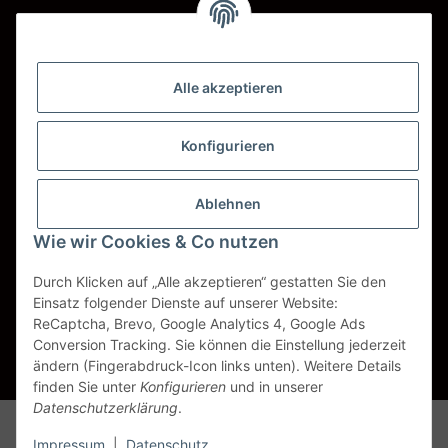
Barzahlung bei Abholung
Wir versenden mit
Alle akzeptieren
DHL
DPD
Konfigurieren
UPS
Ablehnen
Spedition BTG
Wie wir Cookies & Co nutzen
Spedition Schenker
Durch Klicken auf „Alle akzeptieren“ gestatten Sie den
Einsatz folgender Dienste auf unserer Website:
ReCaptcha, Brevo, Google Analytics 4, Google Ads
Vertrag widerrufen
Conversion Tracking. Sie können die Einstellung jederzeit
ändern (Fingerabdruck-Icon links unten). Weitere Details
* Alle Preise inkl. gesetzlicher USt., zzgl.
Versand
finden Sie unter
Konfigurieren
und in unserer
Datenschutzerklärung
.
Alle Markennamen, Warenzeichen, Produktbezeichnungen, deren
Abkürzungen und Logos sind Eigentum der entspr. Unternehmen und
Impressum
|
Datenschutz