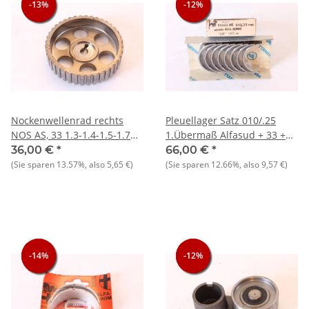
-13%
-13%
-13%
-12%
-12%
-12%
Nockenwellenrad rechts
Pleuellager Satz 010/.25
NOS AS, 33 1.3-1.4-1.5-1.7
1.Übermaß Alfasud + 33 +
8V + 145/146 1.3 1.6
145/6
36,00 €
*
66,00 €
*
(Sie sparen
13.57%
, also
5,65 €
)
(Sie sparen
12.66%
, also
9,57 €
)
-14%
-14%
-14%
-12%
-12%
-12%