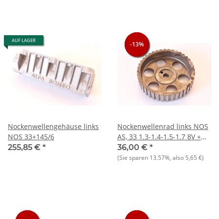
AUF LAGER
-13%
-13%
-13%
Nockenwellengehäuse links
Nockenwellenrad links NOS
NOS 33+145/6
AS, 33 1.3-1.4-1.5-1.7 8V +
145/146 1.3 1.6
255,85 €
*
36,00 €
*
(Sie sparen
13.57%
, also
5,65 €
)