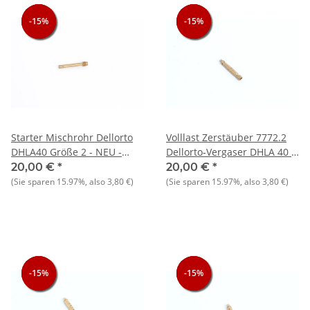
-15%
-15%
-15%
-15%
-15%
-15%
Starter Mischrohr Dellorto
Volllast Zerstäuber 7772.2
DHLA40 Größe 2 - NEU -
Dellorto-Vergaser DHLA 40 -
Original
NEU - Original
20,00 €
*
20,00 €
*
(Sie sparen
15.97%
, also
3,80 €
)
(Sie sparen
15.97%
, also
3,80 €
)
-15%
-15%
-15%
-15%
-15%
-15%