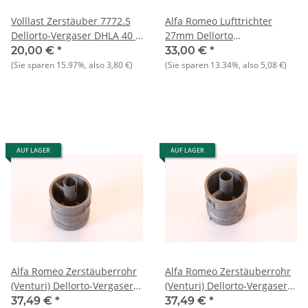
Volllast Zerstäuber 7772.5
Alfa Romeo Lufttrichter
Dellorto-Vergaser DHLA 40 -
27mm Dellorto
NEU - Original
Doppelvergaser DHLA40,
20,00 €
*
33,00 €
*
NEU Original
(Sie sparen
15.97%
, also
3,80 €
)
(Sie sparen
13.34%
, also
5,08 €
)
AUF LAGER
AUF LAGER
Alfa Romeo Zerstäuberrohr
Alfa Romeo Zerstäuberrohr
(Venturi) Dellorto-Vergaser
(Venturi) Dellorto-Vergaser
105er Typen NEU Original
105er Typen NEU Original
37,49 €
*
37,49 €
*