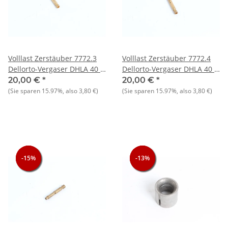
Volllast Zerstäuber 7772.3
Volllast Zerstäuber 7772.4
Dellorto-Vergaser DHLA 40 -
Dellorto-Vergaser DHLA 40 -
NEU - Original
NEU - Original
20,00 €
*
20,00 €
*
(Sie sparen
15.97%
, also
3,80 €
)
(Sie sparen
15.97%
, also
3,80 €
)
-15%
-15%
-15%
-13%
-13%
-13%