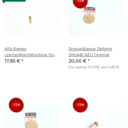
-15%
-15%
-15%
Alfa Romeo
Drosselklappe Dellorto
Leerlaufkorrekturdüse für
DHLA40 NEU Original
Dellorto DHLA 40 NEU
17,85 €
*
20,00 €
*
Original
(Sie sparen
15.97%
, also
3,80 €
)
-15%
-15%
-15%
-15%
-15%
-15%