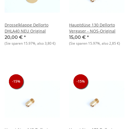
Drosselklappe Dellorto
Hauptdüse 130 Dellorto
DHLA40 NEU Original
Vergaser - NOS-Original
20,00 €
*
15,00 €
*
(Sie sparen
15.97%
, also
3,80 €
)
(Sie sparen
15.97%
, also
2,85 €
)
-15%
-15%
-15%
-15%
-15%
-15%