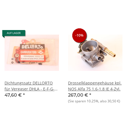
AUF LAGER
-10%
-10%
-10%
Dichtungssatz DELLORTO
Drosselklappengehäuse kpl.
für Vergaser DHLA - E-F-G-H
NOS Alfa 75 1.6-1.8 IE 4-Zyl.
ohne Membrane für
47,60 €
*
267,00 €
*
Beschleunigerpumpe
(Sie sparen
10.25%
, also
30,50 €
)