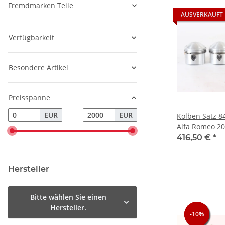
Fremdmarken Teile
AUSVERKAUFT
Verfügbarkeit
Besondere Artikel
Preisspanne
EUR
EUR
Kolben Satz 8
Alfa Romeo 2
416,50 €
*
Hersteller
Bitte wählen Sie einen
Hersteller.
-10%
-10%
-10%