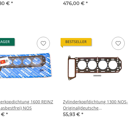
tromgenerator NOS-
80 €
*
476,00 €
*
nal
LAGER
BESTSELLER
derkopdichtung 1600 REINZ
Zylinderkopfdichtung 1300 NOS-
t asbestfrei) NOS
Original(deutsche
Erstausrüsterqualität) NEU
1 €
*
55,93 €
*