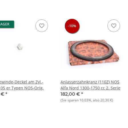
LAGER
-10%
-10%
-10%
ewinde-Deckel am Zyl.-
Anlasserzahnkranz (110Z) NOS
105 er Typen NOS-Orig.
Alfa Nord 1300-1750 cc 2. Serie
5 €
*
182,00 €
*
(Sie sparen
10.03%
, also
20,30 €
)