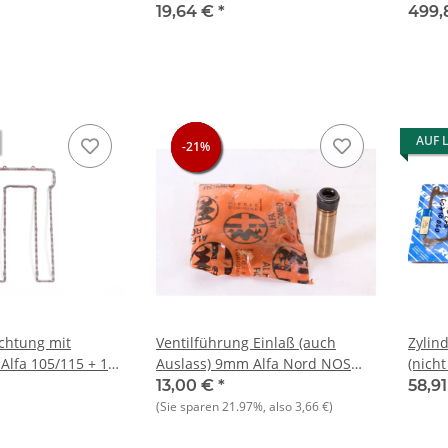
qualität NEU
Originalqualität NEU
Drehs
19,64 €
*
499,
Origi
AUF 
-21%
-21%
-21%
ichtung mit
Ventilführung Einlaß (auch
Zylin
 Alfa 105/115 + 116
Auslass) 9mm Alfa Nord NOS
(nich
Original(mit Schaftabdichtg)
13,00 €
*
58,9
(Sie sparen
21.97%
, also
3,66 €
)