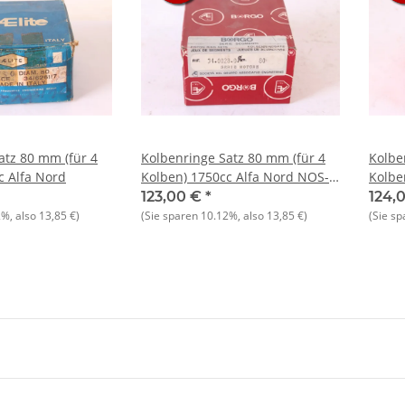
atz 80 mm (für 4
Kolbenringe Satz 80 mm (für 4
Kolbe
c Alfa Nord
Kolben) 1750cc Alfa Nord NOS-
Kolbe
Orig. BORGO
123,00 €
*
124,
2%
, also
13,85 €
)
(Sie sparen
10.12%
, also
13,85 €
)
(Sie s