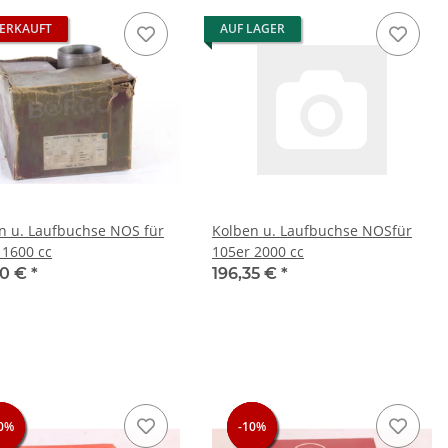
ERKAUFT
AUF LAGER
n u. Laufbuchse NOS für
Kolben u. Laufbuchse NOSfür
 1600 cc
105er 2000 cc
50 €
*
196,35 €
*
0%
0%
0%
-10%
-10%
-10%