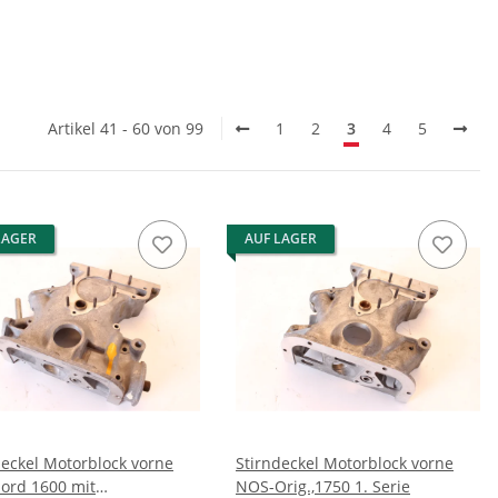
Artikel 41 - 60 von 99
1
2
3
4
5
LAGER
AUF LAGER
deckel Motorblock vorne
Stirndeckel Motorblock vorne
Nord 1600 mit
NOS-Orig.,1750 1. Serie