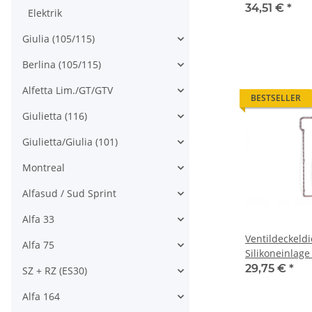
1989 Original
34,51 €
*
Elektrik
Giulia (105/115)
Berlina (105/115)
Alfetta Lim./GT/GTV
BESTSELLER
Giulietta (116)
Giulietta/Giulia (101)
Montreal
Alfasud / Sud Sprint
Alfa 33
Ventildeckeld
Alfa 75
Silikoneinlage
4-Zyl. NEU
29,75 €
*
SZ + RZ (ES30)
Alfa 164