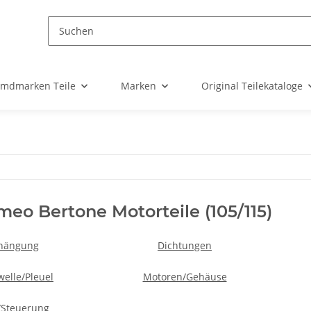
emdmarken Teile
Marken
Original Teilekataloge
meo Bertone Motorteile (105/115)
hängung
Dichtungen
elle/Pleuel
Motoren/Gehäuse
/Steuerung