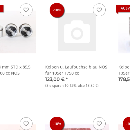
AUSV
-10%
-10%
-10%
4 mm STD x 85,5
Kolben u. Laufbuchse blau NOS
Kolbe
000 cc NOS
für 105er 1750 cc
105er
123,00 €
*
178,
(Sie sparen
10.12%
, also
13,85 €
)
-10%
-10%
-10%
-1
-1
-1