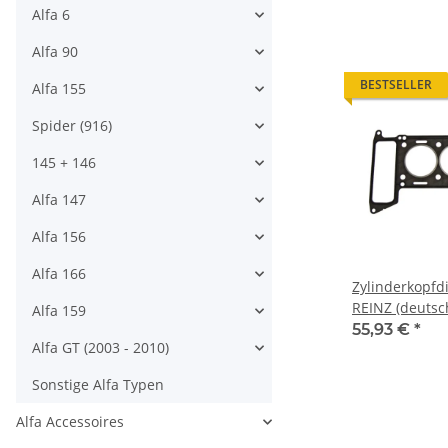
Alfa 6
Alfa 90
BESTSELLER
Alfa 155
Spider (916)
145 + 146
Alfa 147
Alfa 156
Alfa 166
Zylinderkopfd
REINZ (deutsc
Alfa 159
Erstausrüster
55,93 €
*
Alfa GT (2003 - 2010)
Sonstige Alfa Typen
Alfa Accessoires