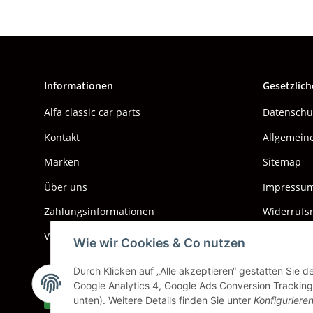
Informationen
Gesetzlich
Alfa classic car parts
Datenschu
Kontakt
Allgemein
Marken
Sitemap
Über uns
Impressu
Zahlungsinformationen
Widerrufs
Versand & Kosten
Wie wir Cookies & Co nutzen
Durch Klicken auf „Alle akzeptieren“ gestatten Sie 
Google Analytics 4, Google Ads Conversion Tracking.
Vertrag widerrufen
unten). Weitere Details finden Sie unter
Konfiguriere