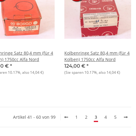
nringe Satz 80,4 mm (für 4
Kolbenringe Satz 80,4 mm (für 4
n) 1750cc Alfa Nord
Kolben) 1750cc Alfa Nord
00 €
*
124,00 €
*
paren
10.17%
, also
14,04 €
)
(Sie sparen
10.17%
, also
14,04 €
)
Artikel 41 - 60 von 99
1
2
3
4
5