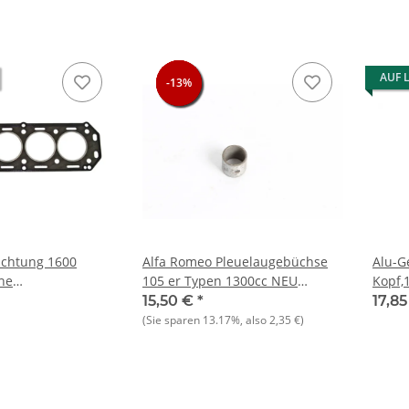
AUF 
-13%
-13%
-13%
-13%
ichtung 1600
Alfa Romeo Pleuelaugebüchse
Alu-G
he
105 er Typen 1300cc NEU
Kopf,
qualität) NEU
Original
15,50 €
*
17,8
(Sie sparen
13.17%
, also
2,35 €
)