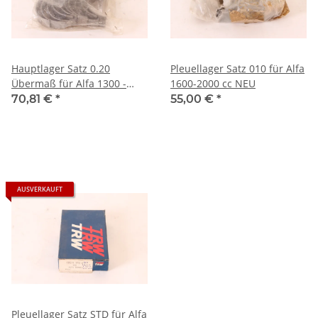
Hauptlager Satz 0.20
Pleuellager Satz 010 für Alfa
Übermaß für Alfa 1300 -
1600-2000 cc NEU
2000
70,81 €
*
55,00 €
*
AUSVERKAUFT
Pleuellager Satz STD für Alfa