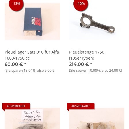
-13%
-13%
-13%
-10%
-10%
-10%
Pleuellager Satz 010 für Alfa
Pleuelstange 1750
1600-1750 cc
(105erTypen)
60,00 €
*
214,00 €
*
(Sie sparen
13.04%
, also
9,00 €
)
(Sie sparen
10.08%
, also
24,00 €
)
AUSVERKAUFT
AUSVERKAUFT