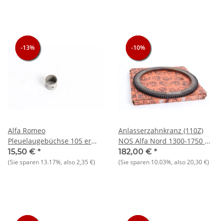
-13%
-13%
-13%
-10%
-10%
-10%
Alfa Romeo
Anlasserzahnkranz (110Z)
Pleuelaugebüchse 105 er
NOS Alfa Nord 1300-1750 cc
Typen 1300cc NEU Original
2. Serie
15,50 €
*
182,00 €
*
(Sie sparen
13.17%
, also
2,35 €
)
(Sie sparen
10.03%
, also
20,30 €
)