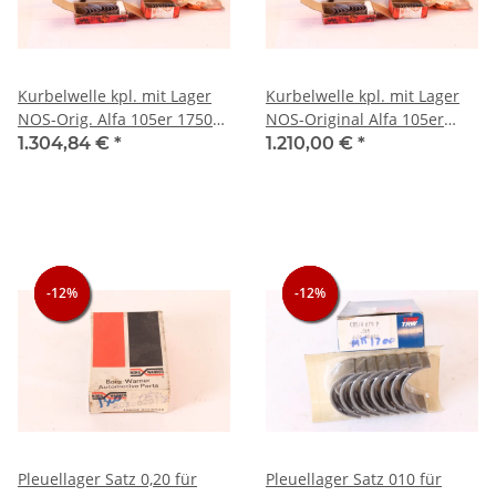
Kurbelwelle kpl. mit Lager
Kurbelwelle kpl. mit Lager
NOS-Orig. Alfa 105er 1750
NOS-Original Alfa 105er
CC
1300 cc
1.304,84 €
*
1.210,00 €
*
-12%
-12%
-12%
-12%
-12%
-12%
Pleuellager Satz 0,20 für
Pleuellager Satz 010 für