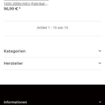
1600-2000ccNEU (Fabrikat:
TRW )
96,99 €
*
Artikel 1 - 15 von 15
Kategorien
Hersteller
Informationen