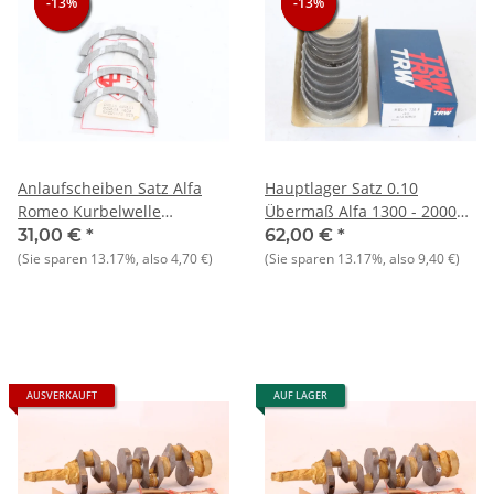
-13%
-13%
-13%
-13%
-13%
-13%
Anlaufscheiben Satz Alfa
Hauptlager Satz 0.10
Romeo Kurbelwelle
Übermaß Alfa 1300 - 2000
Standard - NEU - Original
NOS
31,00 €
*
62,00 €
*
(Sie sparen
13.17%
, also
4,70 €
)
(Sie sparen
13.17%
, also
9,40 €
)
AUSVERKAUFT
AUF LAGER