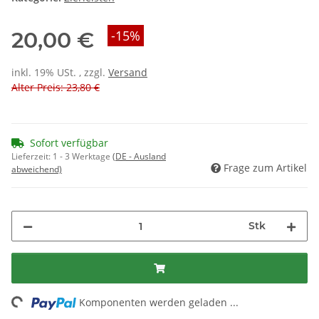
20,00 €
-15%
inkl. 19% USt. , zzgl.
Versand
Alter Preis: 23,80 €
Sofort verfügbar
Lieferzeit:
1 - 3 Werktage
(DE - Ausland
Frage zum Artikel
abweichend)
Stk
ng...
Komponenten werden geladen ...