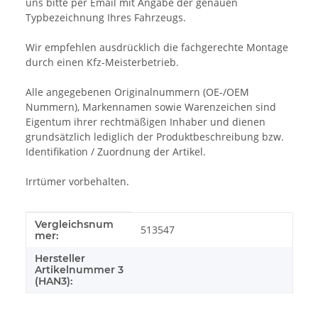
uns bitte per Email mit Angabe der genauen
Typbezeichnung Ihres Fahrzeugs.
Wir empfehlen ausdrücklich die fachgerechte Montage
durch einen Kfz-Meisterbetrieb.
Alle angegebenen Originalnummern (OE-/OEM
Nummern), Markennamen sowie Warenzeichen sind
Eigentum ihrer rechtmäßigen Inhaber und dienen
grundsätzlich lediglich der Produktbeschreibung bzw.
Identifikation / Zuordnung der Artikel.
Irrtümer vorbehalten.
Vergleichsnum
Produkteigenschaft
Wert
513547
mer:
Hersteller
Artikelnummer 3
(HAN3):