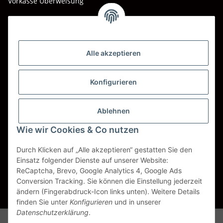
Vorkasse Überweisung
Barzahlung bei Abholung
Wir versenden mit
Alle akzeptieren
DHL
DPD
Konfigurieren
UPS
Ablehnen
Spedition BTG
Wie wir Cookies & Co nutzen
Spedition Schenker
Durch Klicken auf „Alle akzeptieren“ gestatten Sie den
Einsatz folgender Dienste auf unserer Website:
ReCaptcha, Brevo, Google Analytics 4, Google Ads
Vertrag widerrufen
Conversion Tracking. Sie können die Einstellung jederzeit
ändern (Fingerabdruck-Icon links unten). Weitere Details
* Alle Preise inkl. gesetzlicher USt., zzgl.
Versand
finden Sie unter
Konfigurieren
und in unserer
Datenschutzerklärung
.
Alle Markennamen, Warenzeichen, Produktbezeichnungen, deren