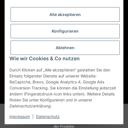
Wir versenden mit
Alle akzeptieren
DHL
DPD
Konfigurieren
UPS
Ablehnen
Spedition BTG
Wie wir Cookies & Co nutzen
Spedition Schenker
Durch Klicken auf „Alle akzeptieren“ gestatten Sie den
Einsatz folgender Dienste auf unserer Website:
ReCaptcha, Brevo, Google Analytics 4, Google Ads
Vertrag widerrufen
Conversion Tracking. Sie können die Einstellung jederzeit
ändern (Fingerabdruck-Icon links unten). Weitere Details
* Alle Preise inkl. gesetzlicher USt., zzgl.
Versand
finden Sie unter
Konfigurieren
und in unserer
Datenschutzerklärung
.
Alle Markennamen, Warenzeichen, Produktbezeichnungen, deren
Abkürzungen und Logos sind Eigentum der entspr. Unternehmen und
Impressum
|
Datenschutz
werden als geschützt anerkannt. Sie dienen der korrekten Identifikation
der Produkte