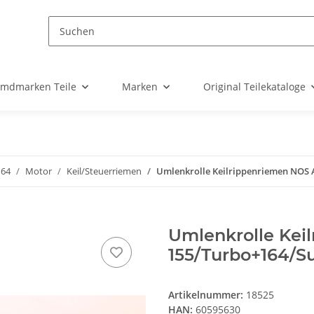
emdmarken Teile
Marken
Original Teilekataloge
164
Motor
Keil/Steuerriemen
Umlenkrolle Keilrippenriemen NOS A
Umlenkrolle Kei
155/Turbo+164/Su
Artikelnummer:
18525
HAN:
60595630