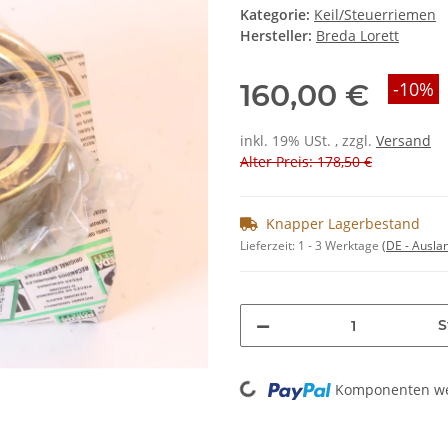
Kategorie:
Keil/Steuerriemen
Hersteller:
Breda Lorett
160,00 €
-10%
inkl. 19% USt. , zzgl.
Versand
Alter Preis: 178,50 €
Knapper Lagerbestand
Lieferzeit:
1 - 3 Werktage
(DE - Ausla
S
Loading...
Komponenten wer