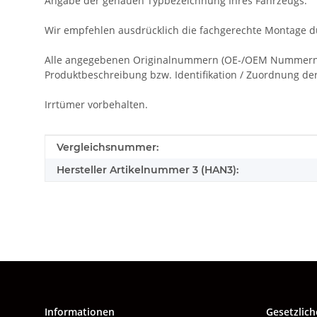
Angabe der genauen Typbezeichnung Ihres Fahrzeugs.
Wir empfehlen ausdrücklich die fachgerechte Montage du
Alle angegebenen Originalnummern (OE-/OEM Nummern), 
Produktbeschreibung bzw. Identifikation / Zuordnung der 
Irrtümer vorbehalten.
Produkteigenschaft
Wert
Vergleichsnummer:
Hersteller Artikelnummer 3 (HAN3):
Informationen
Gesetzlich