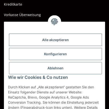
Kreditkarte
Vorkasse Überweisung
Barzahlung bei Abholung
Wir versenden mit
Alle akzeptieren
DHL
DPD
Konfigurieren
UPS
Ablehnen
Spedition BTG
Wie wir Cookies & Co nutzen
Spedition Schenker
Durch Klicken auf „Alle akzeptieren“ gestatten Sie den
Einsatz folgender Dienste auf unserer Website:
ReCaptcha, Brevo, Google Analytics 4, Google Ads
Vertrag widerrufen
Conversion Tracking. Sie können die Einstellung jederzeit
ändern (Fingerabdruck-Icon links unten). Weitere Details