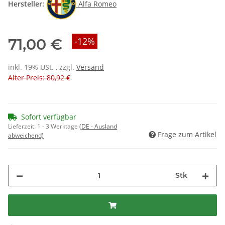
Hersteller:
Alfa Romeo
71,00 €
-12%
inkl. 19% USt. , zzgl.
Versand
Alter Preis: 80,92 €
Sofort verfügbar
Lieferzeit:
1 - 3 Werktage
(DE - Ausland
Frage zum Artikel
abweichend)
Stk
Loading...