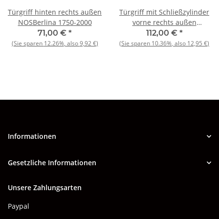
Türgriff hinten rechts außen
Türgriff mit Schließzylinder
NOSBerlina 1750-2000
vorne rechts außen
NOS1750-2000 Berlina
71,00 €
*
112,00 €
*
(Sie sparen
12.26%
, also
9,92 €
)
(Sie sparen
10.36%
, also
12,95 €
)
Informationen
Gesetzliche Informationen
Unsere Zahlungsarten
Paypal