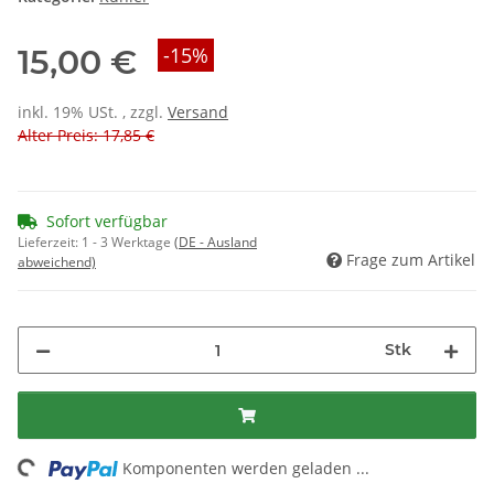
15,00 €
-15%
inkl. 19% USt. , zzgl.
Versand
Alter Preis: 17,85 €
Sofort verfügbar
Lieferzeit:
1 - 3 Werktage
(DE - Ausland
Frage zum Artikel
abweichend)
Stk
ading...
Komponenten werden geladen ...