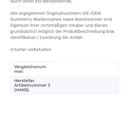
durch einen Kfz-Meisterbetrieb.
Alle angegebenen Originalnummern (OE-/OEM
Nummern), Markennamen sowie Warenzeichen sind
Eigentum ihrer rechtmäßigen Inhaber und dienen
grundsätzlich lediglich der Produktbeschreibung bzw.
Identifikation / Zuordnung der Artikel.
Irrtümer vorbehalten.
Vergleichsnum
Produkteigenschaft
Wert
mer:
Hersteller
Artikelnummer 3
(HAN3):