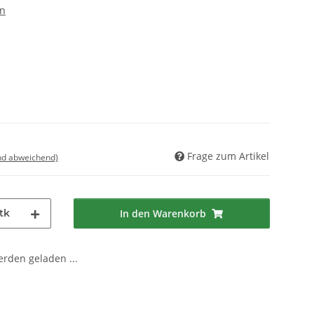
en
Frage zum Artikel
nd abweichend)
tk
In den Warenkorb
den geladen ...