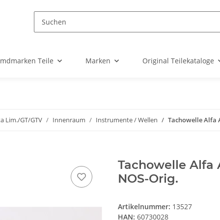
emdmarken Teile
Marken
Original Teilekataloge
ta Lim./GT/GTV
Innenraum
Instrumente / Wellen
Tachowelle Alfa A
Tachowelle Alfa Al
NOS-Orig.
Artikelnummer:
13527
HAN:
60730028