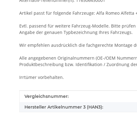
Alternativ-Teilenummer(n): 116506450001
Artikel passt für folgende Fahrzeuge: Alfa Romeo Alfetta +
Evtl. passend für weitere Fahrzeug-Modelle. Bitte prüfen S
Angabe der genauen Typbezeichnung Ihres Fahrzeugs.
Wir empfehlen ausdrücklich die fachgerechte Montage du
Alle angegebenen Originalnummern (OE-/OEM Nummern), 
Produktbeschreibung bzw. Identifikation / Zuordnung der 
Irrtümer vorbehalten.
Produkteigenschaft
Wert
Vergleichsnummer:
Hersteller Artikelnummer 3 (HAN3):