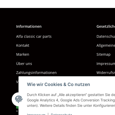
Informationen
Gesetzlich
Alfa classic car parts
Datenschu
Kontakt
Allgemein
Marken
Sitemap
Über uns
Impressu
Zahlungsinformationen
Widerrufs
Versand & Kosten
Wie wir Cookies & Co nutzen
Durch Klicken auf „Alle akzeptieren“ gestatten Sie 
Google Analytics 4, Google Ads Conversion Tracking.
Vertrag widerrufen
unten). Weitere Details finden Sie unter
Konfiguriere
* Alle Preise inkl. gesetzlicher USt., zzgl.
Versand
Impressum
|
Datenschutz