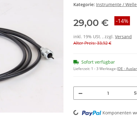
Kategorie:
Instrumente / Well
29,00 €
-14%
inkl. 19% USt. , zzgl.
Versand
Alter Preis: 33,92 €
Sofort verfügbar
Lieferzeit:
1 - 3 Werktage
(DE - Ausla
S
Loading...
Komponenten wer