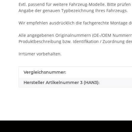
Evtl. passend für weitere Fahrzeug-Modelle. Bitte prüfen S
Angabe der genauen Typbezeichnung Ihres Fahrzeugs.
Wir empfehlen ausdrücklich die fachgerechte Montage du
Alle angegebenen Originalnummern (OE-/OEM Nummern), 
Produktbeschreibung bzw. Identifikation / Zuordnung der 
Irrtümer vorbehalten.
Produkteigenschaft
Wert
Vergleichsnummer:
Hersteller Artikelnummer 3 (HAN3):