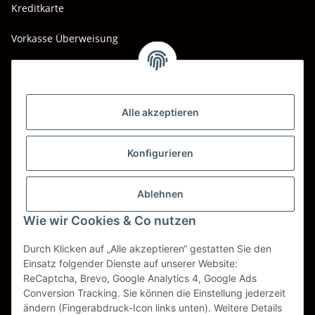
Kreditkarte
Vorkasse Überweisung
Barzahlung bei Abholung
Wir versenden mit
Alle akzeptieren
DHL
DPD
Konfigurieren
UPS
Ablehnen
Spedition BTG
Wie wir Cookies & Co nutzen
Spedition Schenker
Durch Klicken auf „Alle akzeptieren“ gestatten Sie den
Einsatz folgender Dienste auf unserer Website:
ReCaptcha, Brevo, Google Analytics 4, Google Ads
Vertrag widerrufen
Conversion Tracking. Sie können die Einstellung jederzeit
ändern (Fingerabdruck-Icon links unten). Weitere Details
* Alle Preise inkl. gesetzlicher USt., zzgl.
Versand