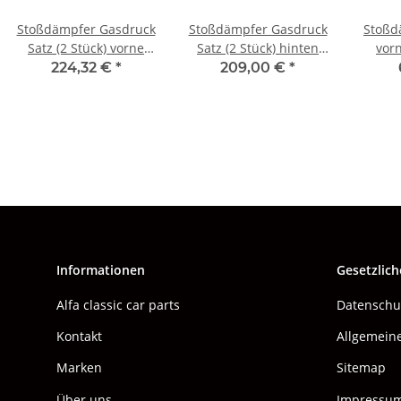
Stoßdämpfer Gasdruck
Stoßdämpfer Gasdruck
Stoßd
Satz (2 Stück) vorne
Satz (2 Stück) hinten
vorn
Spica NEU Alfa
Spica NEU Alfa
passe
224,32 €
*
209,00 €
*
75+90+GTV6
75+90+GTV6
N
Informationen
Gesetzlich
Alfa classic car parts
Datenschu
Kontakt
Allgemein
Marken
Sitemap
Über uns
Impressu