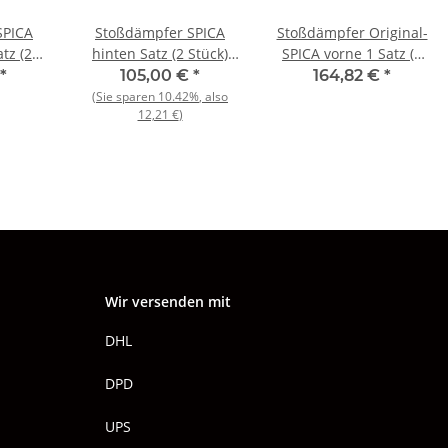
SPICA
Stoßdämpfer SPICA
Stoßdämpfer Original-
tz (2
hinten Satz (2 Stück)
SPICA vorne 1 Satz (2
I/Sprint
NOS Alfetta/GT +
Stück) NEU 105/115
*
105,00 €
*
164,82 €
*
al
Giulietta
1300-2000
(Sie sparen
10.42%
, also
12,21 €
)
Wir versenden mit
DHL
DPD
UPS