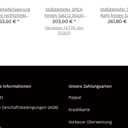
ämpferlagerung
Stoßdämpfer SPICA
Stoßdämpfer 
e rechts/links
hinten Satz (2 Stück)
Rally hinten Sa
nd Alfa 105/115
Alfasud / TI / Sprint
Stück) Alfasud/T
63,50 €
*
203,00 €
*
261,80 €
EU Original
NOS Original
NOS Origin
(Sie sparen
14.71%
, also
35,00 €
)
e Informationen
Unsere Zahlungsarten
tz
Paypal
e Geschäftsbedingungen (AGB)
Kreditkarte
Vorkasse Überweisung
m