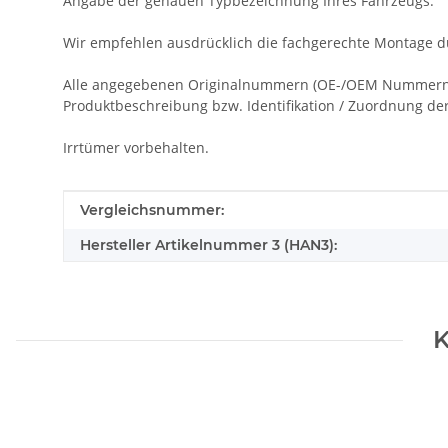
Angabe der genauen Typbezeichnung Ihres Fahrzeugs.
Wir empfehlen ausdrücklich die fachgerechte Montage du
Alle angegebenen Originalnummern (OE-/OEM Nummern), 
Produktbeschreibung bzw. Identifikation / Zuordnung der 
Irrtümer vorbehalten.
Produkteigenschaft
Wert
Vergleichsnummer:
Hersteller Artikelnummer 3 (HAN3):
K