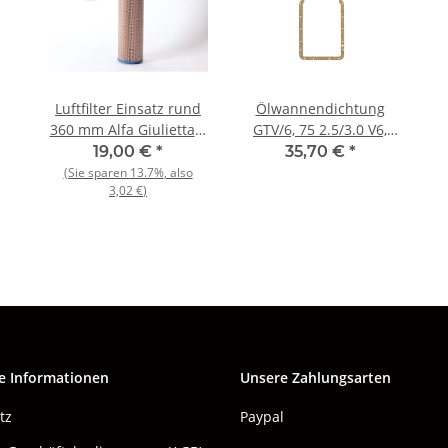
Luftfilter Einsatz rund
Ölwannendichtung
360 mm Alfa Giulietta +
GTV/6, 75 2.5/3.0 V6,
Alfetta / GT 1.8 - 2.0
RZ/SZ
19,00 €
*
35,70 €
*
NOS
(Sie sparen
13.7%
, also
3,02 €
)
e Informationen
Unsere Zahlungsarten
tz
Paypal