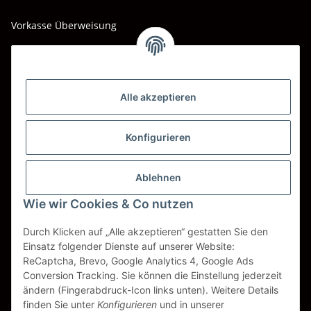
Vorkasse Überweisung
Barzahlung bei Abholung
Wir versenden mit
Alle akzeptieren
DHL
DPD
Konfigurieren
UPS
Ablehnen
Spedition BTG
Wie wir Cookies & Co nutzen
Spedition Schenker
Durch Klicken auf „Alle akzeptieren“ gestatten Sie den
Einsatz folgender Dienste auf unserer Website:
ReCaptcha, Brevo, Google Analytics 4, Google Ads
Vertrag widerrufen
Conversion Tracking. Sie können die Einstellung jederzeit
ändern (Fingerabdruck-Icon links unten). Weitere Details
* Alle Preise inkl. gesetzlicher USt., zzgl.
Versand
finden Sie unter
Konfigurieren
und in unserer