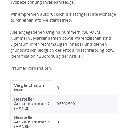
Typbezeichnung Ihres Fahrzeugs.
Wir empfehlen ausdrücklich die fachgerechte Montage
durch einen Kfz-Meisterbetrieb.
Alle angegebenen Originalnummern (OE-/OEM
Nummern), Markennamen sowie Warenzeichen sind
Eigentum ihrer rechtmäßigen Inhaber und dienen
grundsätzlich lediglich der Produktbeschreibung bzw.
Identifikation / Zuordnung der Artikel.
Irrtümer vorbehalten.
Vergleichsnum
Produkteigenschaft
Wert
0
mer:
Hersteller
96302509
Artikelnummer 2
(HAN2):
Hersteller
0
Artikelnummer 3
(HAN3):