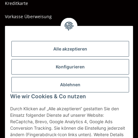
Kreditkarte
Vorkasse Überweisung
Barzahlung bei Abholung
Wir versenden mit
Alle akzeptieren
DHL
DPD
Konfigurieren
UPS
Ablehnen
Spedition BTG
Wie wir Cookies & Co nutzen
Spedition Schenker
Durch Klicken auf „Alle akzeptieren“ gestatten Sie den
Einsatz folgender Dienste auf unserer Website:
ReCaptcha, Brevo, Google Analytics 4, Google Ads
Vertrag widerrufen
Conversion Tracking. Sie können die Einstellung jederzeit
ändern (Fingerabdruck-Icon links unten). Weitere Details
* Alle Preise inkl. gesetzlicher USt., zzgl.
Versand