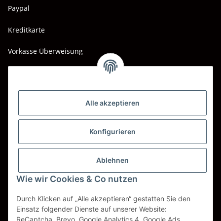
Paypal
Kreditkarte
Vorkasse Überweisung
Barzahlung bei Abholung
Wir versenden mit
Alle akzeptieren
DHL
DPD
Konfigurieren
UPS
Ablehnen
Spedition BTG
Wie wir Cookies & Co nutzen
Spedition Schenker
Durch Klicken auf „Alle akzeptieren“ gestatten Sie den
Einsatz folgender Dienste auf unserer Website:
ReCaptcha, Brevo, Google Analytics 4, Google Ads