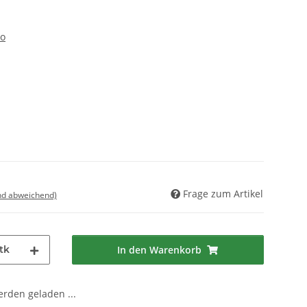
eo
Frage zum Artikel
nd abweichend)
tk
In den Warenkorb
den geladen ...