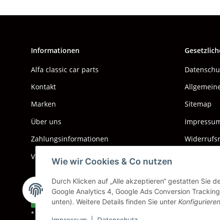
Informationen
Gesetzlich
Alfa classic car parts
Datenschu
Kontakt
Allgemein
Marken
Sitemap
Über uns
Impressu
Zahlungsinformationen
Widerrufs
Versand & Kosten
Wie wir Cookies & Co nutzen
Durch Klicken auf „Alle akzeptieren“ gestatten Sie 
Google Analytics 4, Google Ads Conversion Tracking.
Vertrag widerrufen
unten). Weitere Details finden Sie unter
Konfiguriere
* Alle Preise inkl. gesetzlicher USt., zzgl.
Versand
Impressum
|
Datenschutz