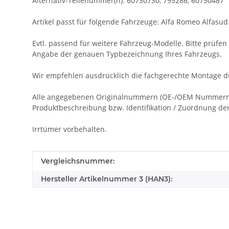
Alternativ-Teilenummer(n): 60750730, 795286, 60750487
Artikel passt für folgende Fahrzeuge: Alfa Romeo Alfasud
Evtl. passend für weitere Fahrzeug-Modelle. Bitte prüfen S
Angabe der genauen Typbezeichnung Ihres Fahrzeugs.
Wir empfehlen ausdrücklich die fachgerechte Montage du
Alle angegebenen Originalnummern (OE-/OEM Nummern), 
Produktbeschreibung bzw. Identifikation / Zuordnung der 
Irrtümer vorbehalten.
Produkteigenschaft
Wert
Vergleichsnummer:
Hersteller Artikelnummer 3 (HAN3):