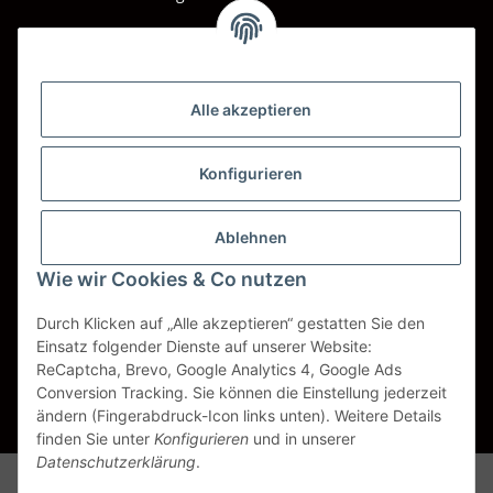
Barzahlung bei Abholung
Wir versenden mit
Alle akzeptieren
DHL
DPD
Konfigurieren
UPS
Ablehnen
Spedition BTG
Wie wir Cookies & Co nutzen
Spedition Schenker
Durch Klicken auf „Alle akzeptieren“ gestatten Sie den
Einsatz folgender Dienste auf unserer Website:
ReCaptcha, Brevo, Google Analytics 4, Google Ads
Vertrag widerrufen
Conversion Tracking. Sie können die Einstellung jederzeit
ändern (Fingerabdruck-Icon links unten). Weitere Details
* Alle Preise inkl. gesetzlicher USt., zzgl.
Versand
finden Sie unter
Konfigurieren
und in unserer
Datenschutzerklärung
.
Alle Markennamen, Warenzeichen, Produktbezeichnungen, deren