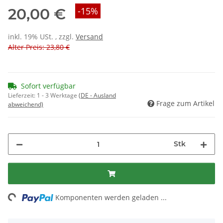
20,00 €
-15%
inkl. 19% USt. , zzgl.
Versand
Alter Preis: 23,80 €
Sofort verfügbar
Lieferzeit:
1 - 3 Werktage
(DE - Ausland
Frage zum Artikel
abweichend)
Stk
ng...
Komponenten werden geladen ...