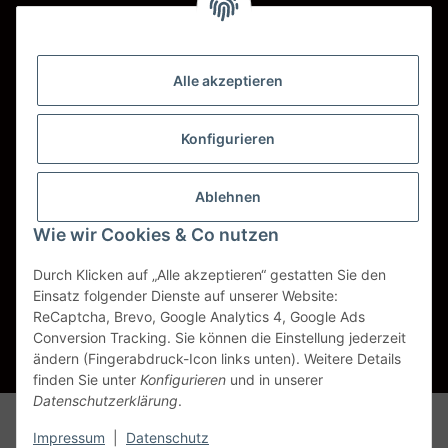
Barzahlung bei Abholung
Wir versenden mit
Alle akzeptieren
DHL
DPD
Konfigurieren
UPS
Ablehnen
Spedition BTG
Wie wir Cookies & Co nutzen
Spedition Schenker
Durch Klicken auf „Alle akzeptieren“ gestatten Sie den
Einsatz folgender Dienste auf unserer Website:
ReCaptcha, Brevo, Google Analytics 4, Google Ads
Vertrag widerrufen
Conversion Tracking. Sie können die Einstellung jederzeit
ändern (Fingerabdruck-Icon links unten). Weitere Details
* Alle Preise inkl. gesetzlicher USt., zzgl.
Versand
finden Sie unter
Konfigurieren
und in unserer
Datenschutzerklärung
.
Alle Markennamen, Warenzeichen, Produktbezeichnungen, deren
Abkürzungen und Logos sind Eigentum der entspr. Unternehmen und
Impressum
|
Datenschutz