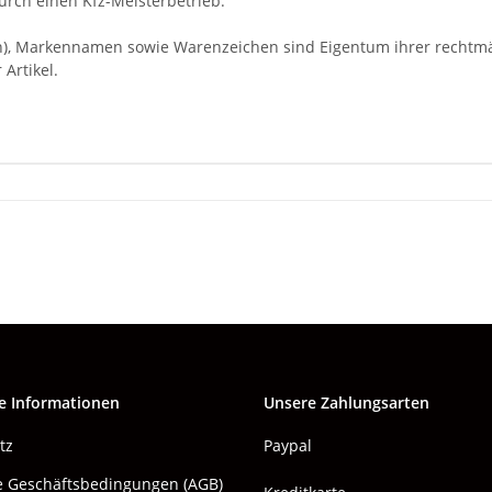
rch einen Kfz-Meisterbetrieb.
Markennamen sowie Warenzeichen sind Eigentum ihrer rechtmäßi
Artikel.
e Informationen
Unsere Zahlungsarten
tz
Paypal
e Geschäftsbedingungen (AGB)