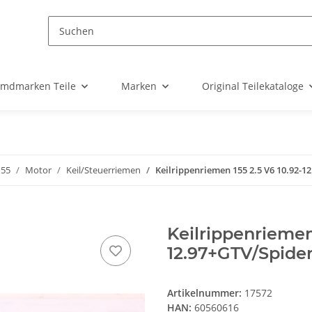
emdmarken Teile
Marken
Original Teilekataloge
155
Motor
Keil/Steuerriemen
Keilrippenriemen 155 2.5 V6 10.92-12
Keilrippenriemen 
12.97+GTV/Spider 
Artikelnummer:
17572
HAN:
60560616