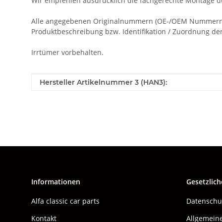
Wir empfehlen ausdrücklich die fachgerechte Montage du
Alle angegebenen Originalnummern (OE-/OEM Nummern), 
Produktbeschreibung bzw. Identifikation / Zuordnung der 
Irrtümer vorbehalten.
Produkteigenschaft
Wert
Hersteller Artikelnummer 3 (HAN3):
Informationen
Gesetzlich
Alfa classic car parts
Datenschu
Kontakt
Allgemein