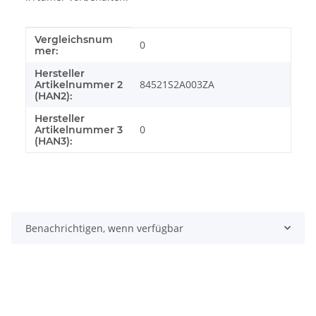
Vergleichsnum
Produkteigenschaft
Wert
0
mer:
Hersteller
84521S2A003ZA
Artikelnummer 2
(HAN2):
Hersteller
0
Artikelnummer 3
(HAN3):
Benachrichtigen, wenn verfügbar