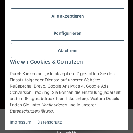
Wir versenden mit
Alle akzeptieren
DHL
DPD
Konfigurieren
UPS
Ablehnen
Spedition BTG
Wie wir Cookies & Co nutzen
Spedition Schenker
Durch Klicken auf „Alle akzeptieren“ gestatten Sie den
Einsatz folgender Dienste auf unserer Website:
ReCaptcha, Brevo, Google Analytics 4, Google Ads
Vertrag widerrufen
Conversion Tracking. Sie können die Einstellung jederzeit
ändern (Fingerabdruck-Icon links unten). Weitere Details
* Alle Preise inkl. gesetzlicher USt., zzgl.
Versand
finden Sie unter
Konfigurieren
und in unserer
Datenschutzerklärung
.
Alle Markennamen, Warenzeichen, Produktbezeichnungen, deren
Abkürzungen und Logos sind Eigentum der entspr. Unternehmen und
Impressum
|
Datenschutz
werden als geschützt anerkannt. Sie dienen der korrekten Identifikation
der Produkte