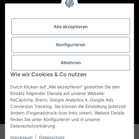
Barzahlung bei Abholung
Wir versenden mit
Alle akzeptieren
DHL
DPD
Konfigurieren
UPS
Ablehnen
Spedition BTG
Wie wir Cookies & Co nutzen
Spedition Schenker
Durch Klicken auf „Alle akzeptieren“ gestatten Sie den
Einsatz folgender Dienste auf unserer Website:
ReCaptcha, Brevo, Google Analytics 4, Google Ads
Vertrag widerrufen
Conversion Tracking. Sie können die Einstellung jederzeit
ändern (Fingerabdruck-Icon links unten). Weitere Details
* Alle Preise inkl. gesetzlicher USt., zzgl.
Versand
finden Sie unter
Konfigurieren
und in unserer
Datenschutzerklärung
.
Alle Markennamen, Warenzeichen, Produktbezeichnungen, deren
Impressum
|
Datenschutz
Abkürzungen und Logos sind Eigentum der entspr. Unternehmen und