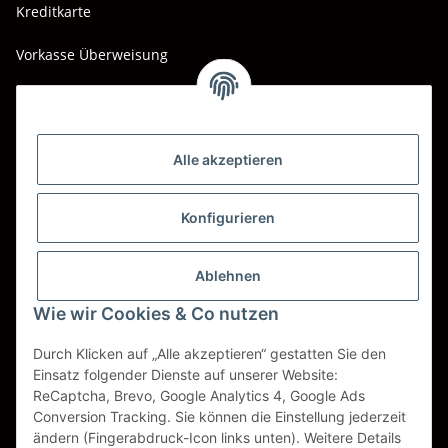
Kreditkarte
Vorkasse Überweisung
Barzahlung bei Abholung
Wir versenden mit
Alle akzeptieren
DHL
DPD
Konfigurieren
UPS
Ablehnen
Spedition BTG
Wie wir Cookies & Co nutzen
Spedition Schenker
Durch Klicken auf „Alle akzeptieren“ gestatten Sie den
Einsatz folgender Dienste auf unserer Website:
ReCaptcha, Brevo, Google Analytics 4, Google Ads
Vertrag widerrufen
Conversion Tracking. Sie können die Einstellung jederzeit
ändern (Fingerabdruck-Icon links unten). Weitere Details
* Alle Preise inkl. gesetzlicher USt., zzgl.
Versand