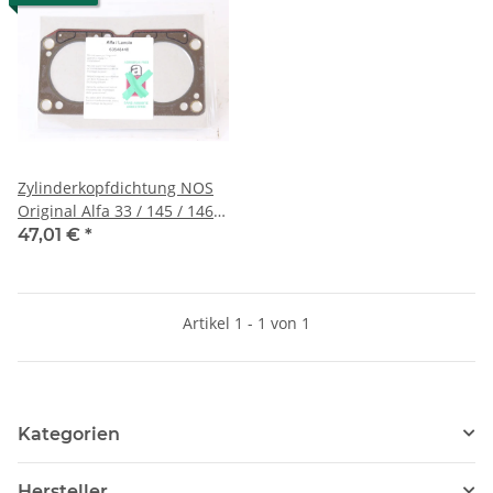
Zylinderkopfdichtung NOS
Original Alfa 33 / 145 / 146
(1.7 16V)
47,01 €
*
Artikel 1 - 1 von 1
Kategorien
Hersteller