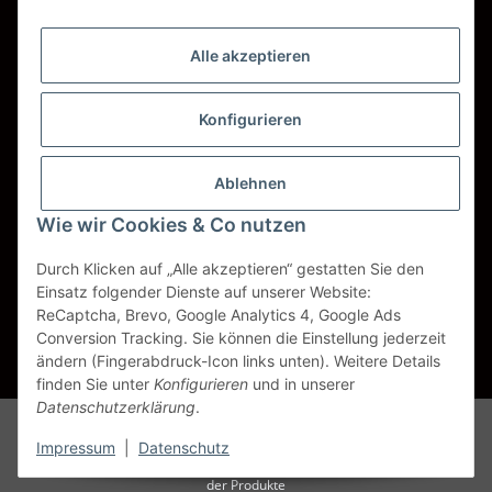
Wir versenden mit
Alle akzeptieren
DHL
DPD
Konfigurieren
UPS
Ablehnen
Spedition BTG
Wie wir Cookies & Co nutzen
Spedition Schenker
Durch Klicken auf „Alle akzeptieren“ gestatten Sie den
Einsatz folgender Dienste auf unserer Website:
ReCaptcha, Brevo, Google Analytics 4, Google Ads
Vertrag widerrufen
Conversion Tracking. Sie können die Einstellung jederzeit
ändern (Fingerabdruck-Icon links unten). Weitere Details
* Alle Preise inkl. gesetzlicher USt., zzgl.
Versand
finden Sie unter
Konfigurieren
und in unserer
Datenschutzerklärung
.
Alle Markennamen, Warenzeichen, Produktbezeichnungen, deren
Abkürzungen und Logos sind Eigentum der entspr. Unternehmen und
Impressum
|
Datenschutz
werden als geschützt anerkannt. Sie dienen der korrekten Identifikation
der Produkte