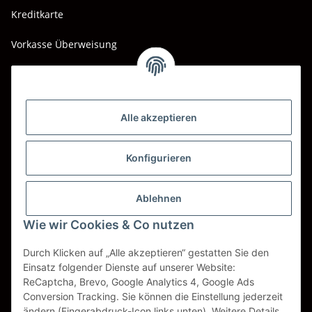
Kreditkarte
Vorkasse Überweisung
Barzahlung bei Abholung
Wir versenden mit
Alle akzeptieren
DHL
DPD
Konfigurieren
UPS
Ablehnen
Spedition BTG
Wie wir Cookies & Co nutzen
Spedition Schenker
Durch Klicken auf „Alle akzeptieren“ gestatten Sie den
Einsatz folgender Dienste auf unserer Website:
ReCaptcha, Brevo, Google Analytics 4, Google Ads
Vertrag widerrufen
Conversion Tracking. Sie können die Einstellung jederzeit
ändern (Fingerabdruck-Icon links unten). Weitere Details