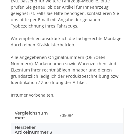
Evtl. passend für weitere Fahrzeug-Modelle. Bitte
prüfen Sie genau, ob der Artikel für Ihr Fahrzeug
geeignet ist. Falls Sie Hilfe benötigen, kontaktieren Sie
uns bitte per Email mit Angabe der genauen
Typbezeichnung Ihres Fahrzeugs.
Wir empfehlen ausdrücklich die fachgerechte Montage
durch einen Kfz-Meisterbetrieb.
Alle angegebenen Originalnummern (OE-/OEM
Nummern), Markennamen sowie Warenzeichen sind
Eigentum ihrer rechtmäßigen Inhaber und dienen
grundsätzlich lediglich der Produktbeschreibung bzw.
Identifikation / Zuordnung der Artikel.
Irrtümer vorbehalten.
Vergleichsnum
Produkteigenschaft
Wert
705084
mer:
Hersteller
Artikelnummer 3