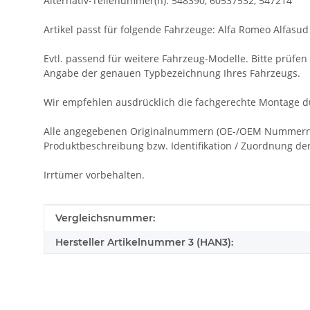
Alternativ-Teilenummer(n): 548390, 60537532, 547214
Artikel passt für folgende Fahrzeuge: Alfa Romeo Alfasud S
Evtl. passend für weitere Fahrzeug-Modelle. Bitte prüfen S
Angabe der genauen Typbezeichnung Ihres Fahrzeugs.
Wir empfehlen ausdrücklich die fachgerechte Montage du
Alle angegebenen Originalnummern (OE-/OEM Nummern), 
Produktbeschreibung bzw. Identifikation / Zuordnung der 
Irrtümer vorbehalten.
Produkteigenschaft
Wert
Vergleichsnummer:
Hersteller Artikelnummer 3 (HAN3):