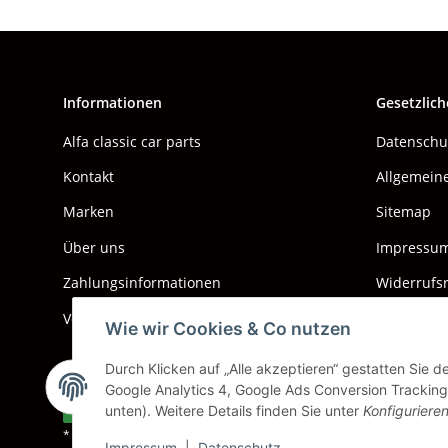
Informationen
Gesetzlich
Alfa classic car parts
Datenschu
Kontakt
Allgemein
Marken
Sitemap
Über uns
Impressu
Zahlungsinformationen
Widerrufs
Versand & Kosten
Wie wir Cookies & Co nutzen
Durch Klicken auf „Alle akzeptieren“ gestatten Sie 
Google Analytics 4, Google Ads Conversion Tracking.
Vertrag widerrufen
unten). Weitere Details finden Sie unter
Konfiguriere
* Alle Preise inkl. gesetzlicher USt., zzgl.
Versand
Impressum
|
Datenschutz