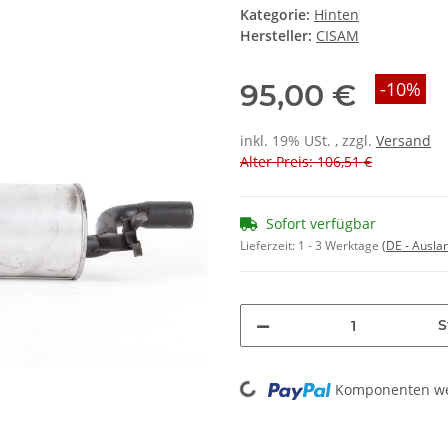
Kategorie:
Hinten
Hersteller:
CISAM
95,00 €
-10%
inkl. 19% USt. , zzgl.
Versand
Alter Preis: 106,51 €
Sofort verfügbar
Lieferzeit:
1 - 3 Werktage
(DE - Ausla
S
Loading...
Komponenten wer