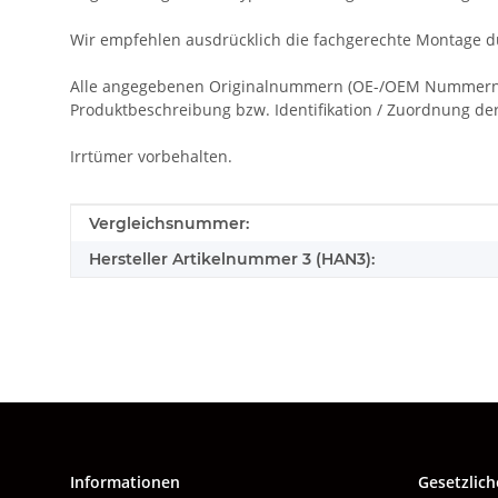
Wir empfehlen ausdrücklich die fachgerechte Montage du
Alle angegebenen Originalnummern (OE-/OEM Nummern), 
Produktbeschreibung bzw. Identifikation / Zuordnung der 
Irrtümer vorbehalten.
Produkteigenschaft
Wert
Vergleichsnummer:
Hersteller Artikelnummer 3 (HAN3):
Informationen
Gesetzlich