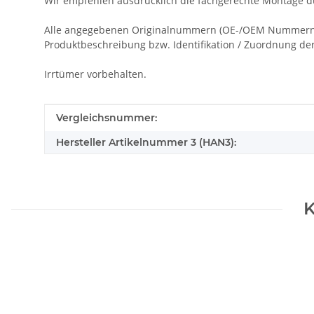
Wir empfehlen ausdrücklich die fachgerechte Montage du
Alle angegebenen Originalnummern (OE-/OEM Nummern), 
Produktbeschreibung bzw. Identifikation / Zuordnung der 
Irrtümer vorbehalten.
Produkteigenschaft
Wert
Vergleichsnummer:
Hersteller Artikelnummer 3 (HAN3):
K