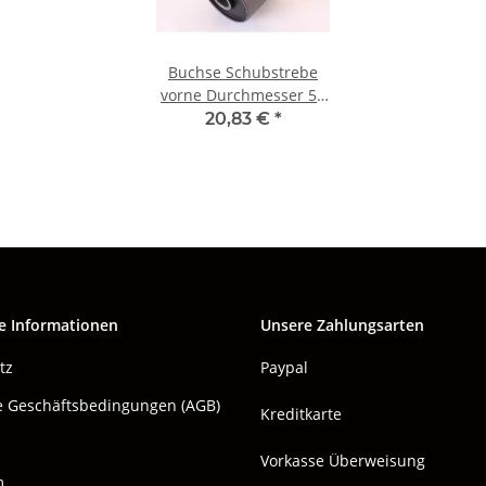
Buchse Schubstrebe
vorne Durchmesser 50
mm Alfa 105/115 Bj.
20,83 €
*
1968-1993 NEU
e Informationen
Unsere Zahlungsarten
tz
Paypal
e Geschäftsbedingungen (AGB)
Kreditkarte
Vorkasse Überweisung
m