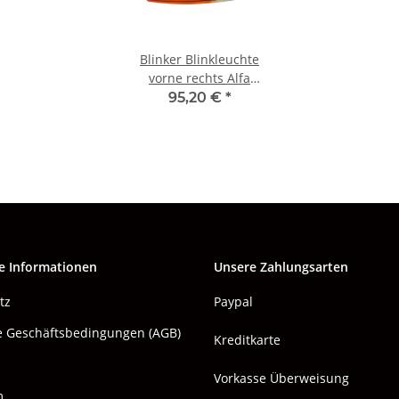
Blinker Blinkleuchte
vorne rechts Alfa
Spider Bj.1983-1993
95,20 €
*
NEU
e Informationen
Unsere Zahlungsarten
tz
Paypal
e Geschäftsbedingungen (AGB)
Kreditkarte
Vorkasse Überweisung
m