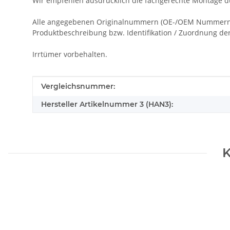
Wir empfehlen ausdrücklich die fachgerechte Montage du
Alle angegebenen Originalnummern (OE-/OEM Nummern), 
Produktbeschreibung bzw. Identifikation / Zuordnung der 
Irrtümer vorbehalten.
Produkteigenschaft
Wert
Vergleichsnummer:
Hersteller Artikelnummer 3 (HAN3):
K