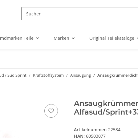
emdmarken Teile
Marken
Original Teilekataloge
ud / Sud Sprint
Kraftstoffsystem
Ansaugung
Ansaugkrümmerdichtu
Ansaugkrümmerd
Alfasud/Sprint+
Artikelnummer:
22584
HAN:
60503077