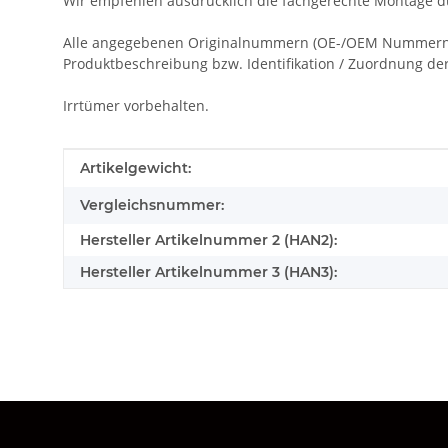
Wir empfehlen ausdrücklich die fachgerechte Montage du
Alle angegebenen Originalnummern (OE-/OEM Nummern), 
Produktbeschreibung bzw. Identifikation / Zuordnung der 
Irrtümer vorbehalten.
Produkteigenschaft
Wert
Artikelgewicht:
Vergleichsnummer:
Hersteller Artikelnummer 2 (HAN2):
Hersteller Artikelnummer 3 (HAN3):