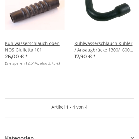
Kühlwasserschlauch oben
Kühlwasserschlauch Kühler
NOS Giulietta 101
/ Ansaugbrücke 1300/1600
Schraubthermostat (Kühler
26,00 €
*
17,90 €
*
4 seitliche Halter)
(Sie sparen
12.61%
, also
3,75 €
)
Artikel 1 - 4 von 4
Kategorien