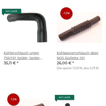
AUF LAGER
-12%
-12%
-12%
Kühlerschlauch unten
Kühlwasserschlauch oben
750/101 Spider, Spider
NOS Giulietta 101
Veloce
35,11 €
*
26,00 €
*
(Sie sparen
12.61%
, also
3,75 €
)
AUF LAGER
-12%
-12%
-12%