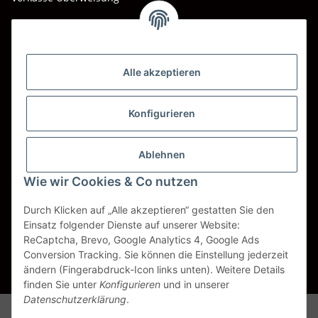
Barzahlung bei Abholung
Wir versenden mit
Alle akzeptieren
DHL
DPD
Konfigurieren
UPS
Ablehnen
Spedition BTG
Wie wir Cookies & Co nutzen
Spedition Schenker
Durch Klicken auf „Alle akzeptieren“ gestatten Sie den
Einsatz folgender Dienste auf unserer Website:
ReCaptcha, Brevo, Google Analytics 4, Google Ads
Vertrag widerrufen
Conversion Tracking. Sie können die Einstellung jederzeit
ändern (Fingerabdruck-Icon links unten). Weitere Details
* Alle Preise inkl. gesetzlicher USt., zzgl.
Versand
finden Sie unter
Konfigurieren
und in unserer
Datenschutzerklärung
.
Alle Markennamen, Warenzeichen, Produktbezeichnungen, deren