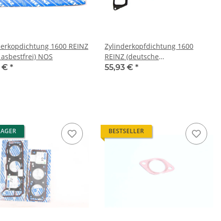
derkopdichtung 1600 REINZ
Zylinderkopfdichtung 1600
t asbestfrei) NOS
REINZ (deutsche
Erstausrüsterqualität) NEU
1 €
*
55,93 €
*
LAGER
BESTSELLER