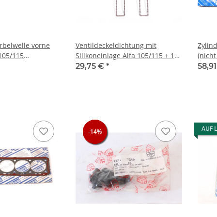
belwelle vorne
Ventildeckeldichtung mit
Zylin
 105/115
Silikoneinlage Alfa 105/115 + 116
(nich
tät NEU
4-Zyl. NEU
29,75 €
*
58,9
AUF 
-14%
-14%
-14%