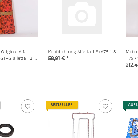
Original Alfa
Kopfdichtung Alfetta 1.8+A75 1.8
Motord
GT+Giulietta - 2.0
- 75 /
58,91 €
*
Origi
212,
BESTSELLER
AUF 