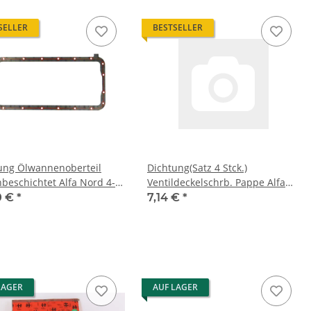
SELLER
BESTSELLER
ung Ölwannenoberteil
Dichtung(Satz 4 Stck.)
nbeschichtet Alfa Nord 4-
Ventildeckelschrb. Pappe Alfa
NEU
105/115 + 116 4-Zyl. NEU
0 €
*
7,14 €
*
LAGER
AUF LAGER