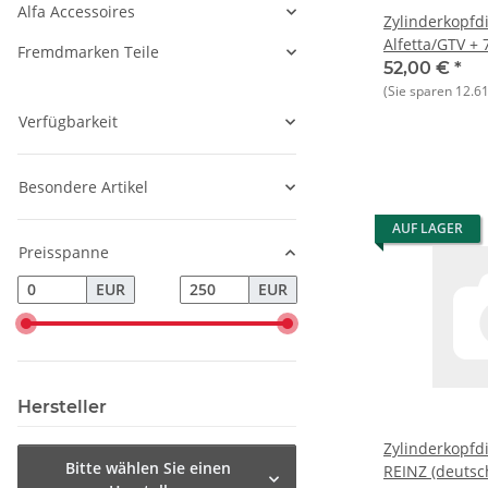
Alfa Accessoires
Zylinderkopfdi
Alfetta/GTV + 
Fremdmarken Teile
Herst.:AJUSA
52,00 €
*
(Sie sparen
12.6
Verfügbarkeit
Besondere Artikel
AUF LAGER
Preisspanne
EUR
EUR
Hersteller
Zylinderkopfd
Bitte wählen Sie einen
REINZ (deutsc