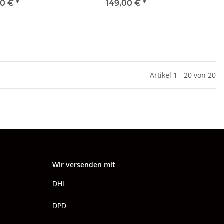
5 1.6 - ggf. 75+116 1.6
00 €
*
149,00 €
*
riginal
Artikel 1 - 20 von 20
Wir versenden mit
DHL
DPD