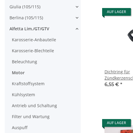
Giulia (105/115)
AUF LAGER
Berlina (105/115)
Alfetta Lim./GT/GTV
Karosserie-Anbauteile
Karosserie-Blechteile
Beleuchtung
Dichtring für
Motor
Zündkerzensch
Kraftstoffsystem
Ventiler
6,55 €
*
Kühlsystem
Antrieb und Schaltung
Filter und Wartung
AUF LAGER
Auspuff