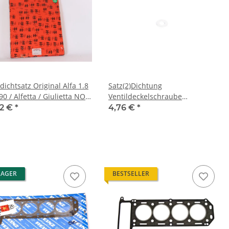
ichtsatz Original Alfa 1.8
Satz(2)Dichtung
 90 / Alfetta / Giulietta NOS
Ventildeckelschraube
nal
Aluminium Alfa 105/115 + 116 4-
42 €
*
4,76 €
*
Zyl. NEU
LAGER
BESTSELLER