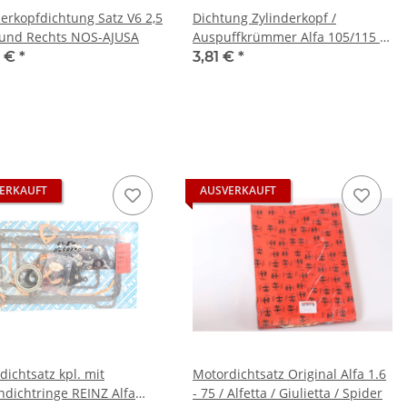
derkopfdichtung Satz V6 2,5
Dichtung Zylinderkopf /
 und Rechts NOS-AJUSA
Auspuffkrümmer Alfa 105/115 +
116 + 75 + 90 - 4-Zyl. NEU
8 €
*
3,81 €
*
ERKAUFT
AUSVERKAUFT
dichtsatz kpl. mit
Motordichtsatz Original Alfa 1.6
ndichtringe REINZ Alfa
- 75 / Alfetta / Giulietta / Spider