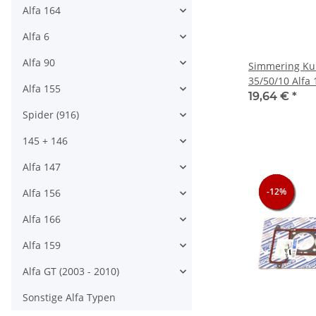
Alfa 164
Alfa 6
Alfa 90
Simmering Kur
35/50/10 Alfa
Alfa 155
Originalquali
19,64 €
*
Spider (916)
145 + 146
Alfa 147
-12%
-12%
-12%
Alfa 156
Alfa 166
Alfa 159
Alfa GT (2003 - 2010)
Sonstige Alfa Typen