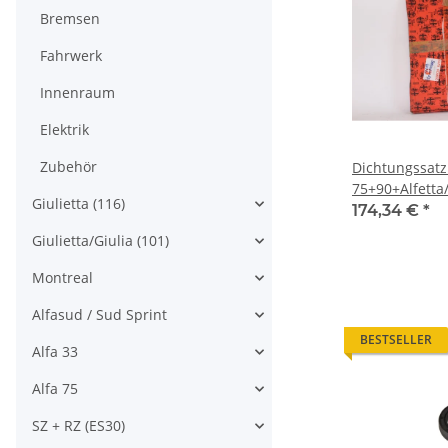
Bremsen
Fahrwerk
Innenraum
Elektrik
Zubehör
Dichtungssatz 
75+90+Alfetta/
Giulietta (116)
NOS-Original
174,34 €
*
Giulietta/Giulia (101)
Montreal
Alfasud / Sud Sprint
BESTSELLER
Alfa 33
Alfa 75
SZ + RZ (ES30)