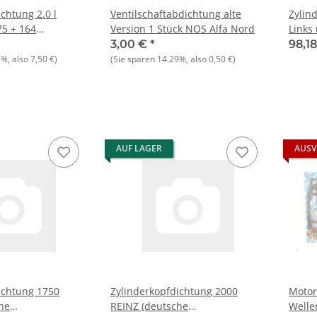
chtung 2.0 l
Ventilschaftabdichtung alte
Zylin
75 + 164
Version 1 Stück NOS Alfa Nord
Links
3,00 €
*
98,1
1%
, also
7,50 €
)
(Sie sparen
14.29%
, also
0,50 €
)
AUF LAGER
AUSV
ichtung 1750
Zylinderkopfdichtung 2000
Motor
he
REINZ (deutsche
Welle