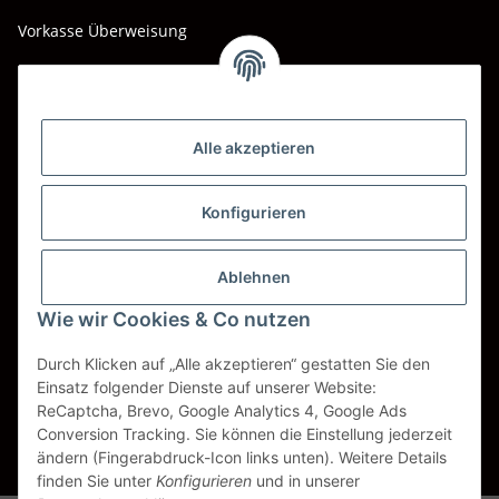
Vorkasse Überweisung
Barzahlung bei Abholung
Wir versenden mit
Alle akzeptieren
DHL
DPD
Konfigurieren
UPS
Ablehnen
Spedition BTG
Wie wir Cookies & Co nutzen
Spedition Schenker
Durch Klicken auf „Alle akzeptieren“ gestatten Sie den
Einsatz folgender Dienste auf unserer Website:
ReCaptcha, Brevo, Google Analytics 4, Google Ads
Vertrag widerrufen
Conversion Tracking. Sie können die Einstellung jederzeit
ändern (Fingerabdruck-Icon links unten). Weitere Details
* Alle Preise inkl. gesetzlicher USt., zzgl.
Versand
finden Sie unter
Konfigurieren
und in unserer