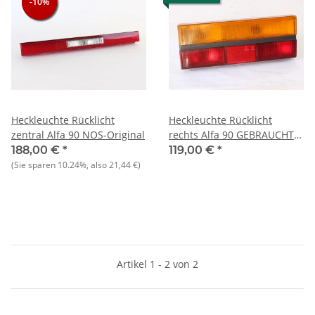
-10%
-10%
-10%
Heckleuchte Rücklicht
Heckleuchte Rücklicht
zentral Alfa 90 NOS-Original
rechts Alfa 90 GEBRAUCHT
BESCHÄDIGT
188,00 €
*
119,00 €
*
(Sie sparen
10.24%
, also
21,44 €
)
Artikel 1 - 2 von 2