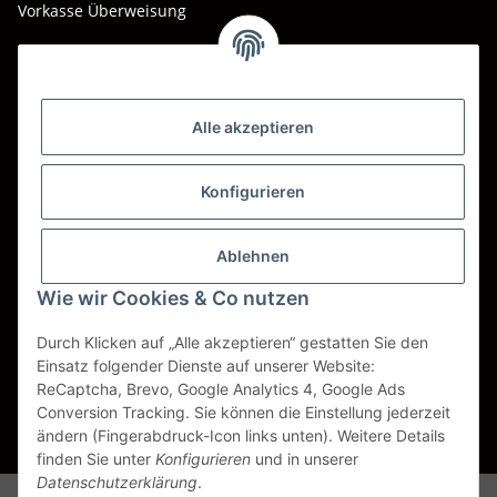
Vorkasse Überweisung
Barzahlung bei Abholung
Wir versenden mit
Alle akzeptieren
DHL
DPD
Konfigurieren
UPS
Ablehnen
Spedition BTG
Wie wir Cookies & Co nutzen
Spedition Schenker
Durch Klicken auf „Alle akzeptieren“ gestatten Sie den
Einsatz folgender Dienste auf unserer Website:
ReCaptcha, Brevo, Google Analytics 4, Google Ads
Vertrag widerrufen
Conversion Tracking. Sie können die Einstellung jederzeit
ändern (Fingerabdruck-Icon links unten). Weitere Details
* Alle Preise inkl. gesetzlicher USt., zzgl.
Versand
finden Sie unter
Konfigurieren
und in unserer
Datenschutzerklärung
.